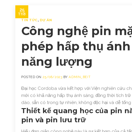
25
Th8
TIN TỨC
,
DỰ ÁN
Công nghệ pin mặ
phép hấp thụ ánh 
năng lượng
POSTED ON
25/08/2023
BY
ADMIN_BEIT
Đại học Cordoba vừa kết hợp với Viện nghiên cứu chất 
mới có khả năng hấp thụ ánh sáng, đồng thời tích trữ
dào, sẵn có trong tự nhiên, không độc hại và dễ tổng 
Thiết kế quang học của pin nă
pin và pin lưu trữ
Hiểu đơn giản công nghệ này là sự kết hợp của cả tấm