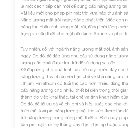
là một cách tiếp cận mới để cung cấp năng lượng tái t
Vật liệu mới cho phép pin mặt trời vừa hấp thụ ánh s
Năng lượng mặt trời ngày càng phát triển. Việc con
năng thu nhận ánh sáng mặt trời, đồng thời tăng cườ
trọng và cần thiết cho một nền kinh tế xanh và phát t
Tuy nhiên, đối với ngành năng lượng mặt trời, ánh sá
ngày. Do đó, để đáp ứng nhu cầu sử dụng năng lượng 
lượng cần phải được lưu trữ để sử dụng sau đó.
Để đáp ứng cho quá trình lưu trữ này, trước đây các 
năng lượng. Tuy nhiên với hạn chế về khả năng lưu tr
lithium. Pin lithium có tuổi thọ cao hơn nhiều, đồng t
cấp năng lượng cho nhiều thiết bị điện trong thời gia
thành do việc khai thác, tái chế và tính khan hiếm của 
Do đó, để tối ưu cả về chi phí và hiệu suất, các nhà 
triển một loại pin năng lượng mặt trời kép được làm từ
trữ năng lượng trong cùng một thiết bị. Điều này giúp
tấm pin mặt trời, hệ thống dây điện, điện áp hoặc dò