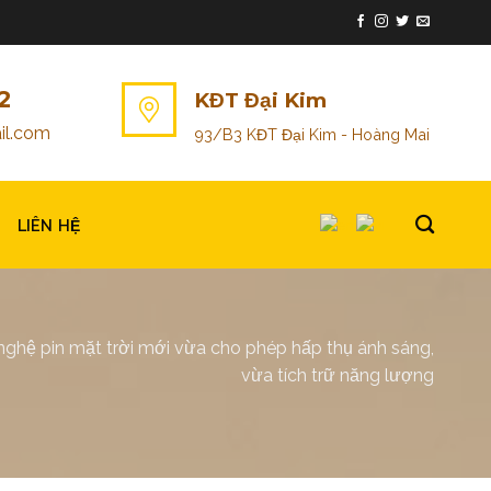
2
KĐT Đại Kim
il.com
93/B3 KĐT Đại Kim - Hoàng Mai
LIÊN HỆ
ghệ pin mặt trời mới vừa cho phép hấp thụ ánh sáng,
vừa tích trữ năng lượng