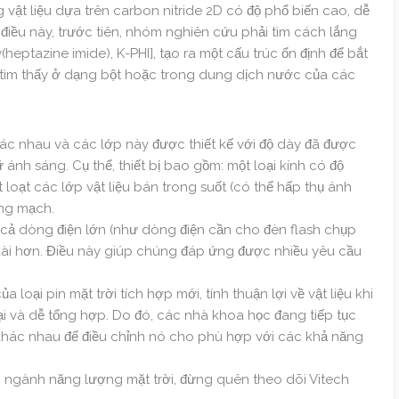
 vật liệu dựa trên carbon nitride 2D có độ phổ biến cao, dễ
ợc điều này, trước tiên, nhóm nghiên cứu phải tìm cách lắng
(heptazine imide), K-PHI], tạo ra một cấu trúc ổn định để bắt
c tìm thấy ở dạng bột hoặc trong dung dịch nước của các
khác nhau và các lớp này được thiết kế với độ dày đã được
 ánh sáng. Cụ thể, thiết bị bao gồm: một loại kính có độ
 loạt các lớp vật liệu bán trong suốt (có thể hấp thụ ánh
óng mạch.
p cả dòng điện lớn (như dòng điện cần cho đèn flash chụp
n dài hơn. Điều này giúp chúng đáp ứng được nhiều yêu cầu
oại pin mặt trời tích hợp mới, tính thuận lợi về vật liệu khi
ại và dễ tổng hợp. Do đó, các nhà khoa học đang tiếp tục
khác nhau để điều chỉnh nó cho phù hợp với các khả năng
g ngành năng lượng mặt trời, đừng quên theo dõi Vitech