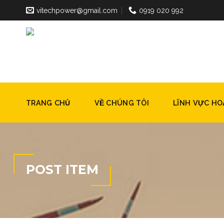
Skip
vitechpower@gmail.com
0919 020 992
to
content
TRANG CHỦ
VỀ CHÚNG TÔI
LĨNH VỰC H
POST ITEM