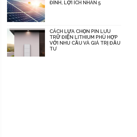
ĐÌNH, LỢI ÍCH NHÂN 5
CÁCH LỰA CHỌN PIN LƯU
TRỮ ĐIỆN LITHIUM PHÙ HỢP
VỚI NHU CẦU VÀ GIÁ TRỊ ĐẦU
TƯ