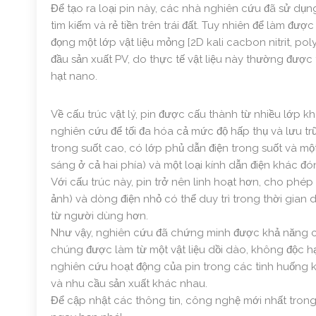
Để tạo ra loại pin này, các nhà nghiên cứu đã sử dụng
tìm kiếm và rẻ tiền trên trái đất. Tuy nhiên để làm đư
đọng một lớp vật liệu mỏng [2D kali cacbon nitrit, poly
đầu sản xuất PV, do thực tế vật liệu này thường đượ
hạt nano.
Về cấu trúc vật lý, pin được cấu thành từ nhiều lớp 
nghiên cứu để tối đa hóa cả mức độ hấp thụ và lưu trữ
trong suốt cao, có lớp phủ dẫn điện trong suốt và một
sáng ở cả hai phía) và một loại kính dẫn điện khác đ
Với cấu trúc này, pin trở nên linh hoạt hơn, cho phé
ảnh) và dòng điện nhỏ có thể duy trì trong thời gia
từ người dùng hơn.
Như vậy, nghiên cứu đã chứng minh được khả năng của l
chúng được làm từ một vật liệu dồi dào, không độc h
nghiên cứu hoạt động của pin trong các tình huống 
và nhu cầu sản xuất khác nhau.
Để cập nhật các thông tin, công nghệ mới nhất tron