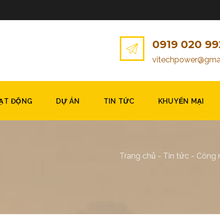
0919 020 99
vitechpower@gma
OẠT ĐỘNG
DỰ ÁN
TIN TỨC
KHUYẾN MẠI
Trang chủ
-
Tin tức
-
Công n