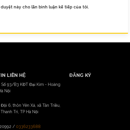
 duyệt này cho lần bình luận kế tiếp của tôi.
IN LIÊN HỆ
ĐĂNG KÝ
 Số 93/B3 KĐT Đại Kim - Hoàng
Hà Nội
Đội 6, thôn Yên Xá, xã Tân Triều,
Thanh Trì, TP Hà Nội
20992
/
0336233688