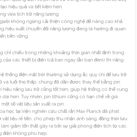
ạo hiệu quả và tiết kiệm hơn.
áng vừa tích trữ năng lượng
 người không ngừng cải thiện công nghệ để nâng cao khả
ng hiệu suất chuyển đổi năng lượng đang là hướng đi quan
riển bền vững.
ng chỉ chiếu trong những khoảng thời gian nhất định trong
của các thiết bị điện (cả ban ngày lẫn ban đêm) thì năng
hệ thống điện mặt trời thường sử dụng ắc quy chì để lưu trữ
ữ và tuổi thọ thấp, chúng đã dần được thay thế bằng pin
hời hiệu năng lưu trữ cũng tốt hơn, giúp hệ thống có thể cung
n dài hơn. Tuy nhiên, pin lithium cũng có hạn chế về giá
một số vật liệu sản xuất ra pin.
khoa học tại Viện nghiên cứu chất rắn Max Planck đã phát
 vật liệu rẻ tiền, cho phép thu nhận ánh sáng, đồng thời lưu
 làm giảm tổn thất gây ra bởi sự giải phóng điện tích từ các
ng điện không phù hợp.