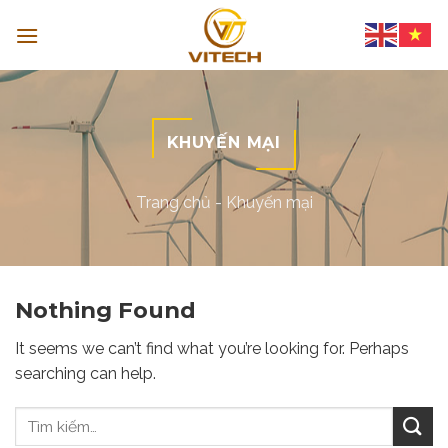
Skip
to
content
KHUYẾN MẠI
Trang chủ
-
Khuyến mại
Nothing Found
It seems we can’t find what you’re looking for. Perhaps
searching can help.