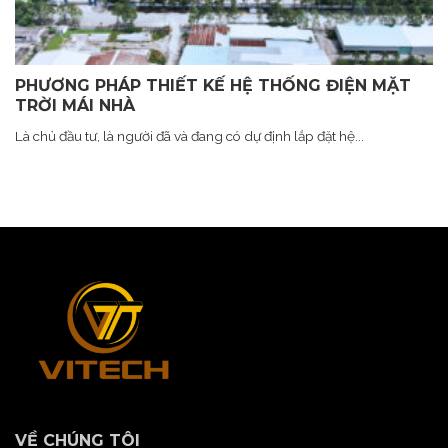
PHƯƠNG PHÁP THIẾT KẾ HỆ THỐNG ĐIỆN MẶT
TRỜI MÁI NHÀ
Là chủ đầu tư, là người đã và đang có dự định lắp đặt hệ...
VỀ CHÚNG TÔI