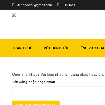
Skip
vitechpower@gmail.com
0919 020 992
to
content
TRANG CHỦ
VỀ CHÚNG TÔI
LĨNH VỰC HOẠ
Quên mật khẩu? Vui lòng nhập tên đăng nhập hoặc địa c
Tên đăng nhập hoặc email