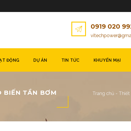
0919 020 99
vitechpower@gma
OẠT ĐỘNG
DỰ ÁN
TIN TỨC
KHUYẾN MẠI
O BIẾN TẦN BƠM
Trang chủ
-
Thiết