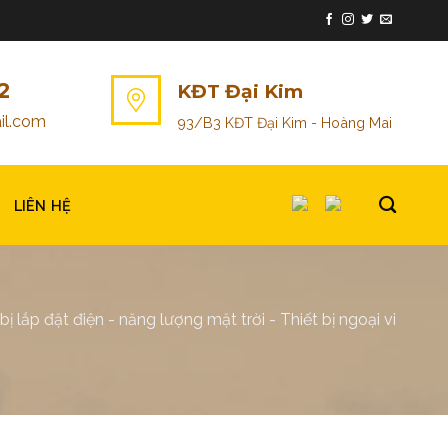
2
KĐT Đại Kim
il.com
93/B3 KĐT Đại Kim - Hoàng Mai
LIÊN HỆ
 bị lắp đặt điện - năng lượng mặt trời
-
Thiết bị ngoại vi