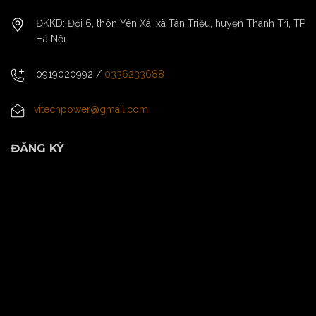
ĐKKD: Đội 6, thôn Yên Xá, xã Tân Triều, huyện Thanh Trì, TP
Hà Nội
0919020992
/
0336233688
vitechpower@gmail.com
ĐĂNG KÝ