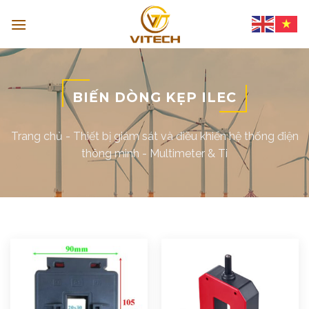
Skip
to
content
BIẾN DÒNG KẸP ILEC
Trang chủ
-
Thiết bị giám sát và điều khiển hệ thống điện
thông minh
-
Multimeter & Ti