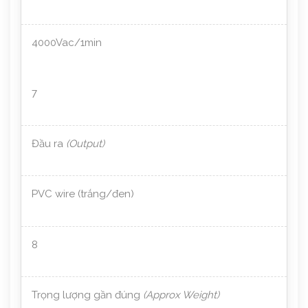
4000Vac/1min
7
Đầu ra
(Output)
PVC wire (trắng/đen)
8
Trọng lượng gần đúng
(Approx Weight)