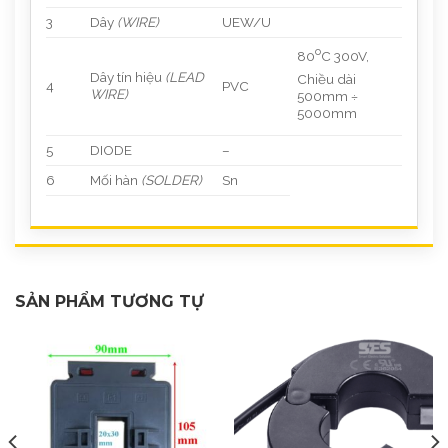
3
Dây
(WIRE)
UEW/U
o
80
C 300V,
Dây tín hiệu
(
LEAD
Chiều dài
4
PVC
WIRE)
500mm ÷
5000mm
5
DIODE
–
6
Mối hàn
(
SOLDER)
Sn
SẢN PHẨM TƯƠNG TỰ