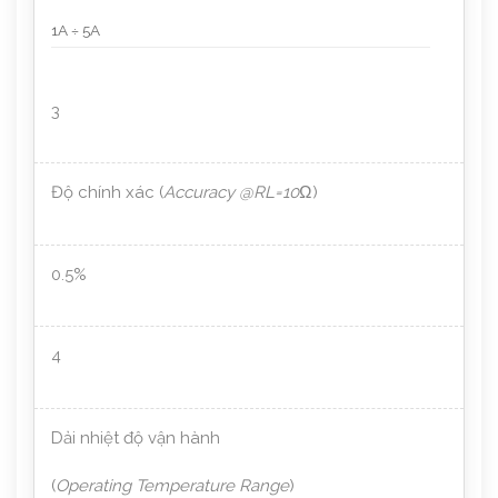
1A ÷ 5A
3
Độ chính xác (
Accuracy @RL=10
Ω
)
0.5%
4
Dải nhiệt độ vận hành
(
Operating Temperature Range
)