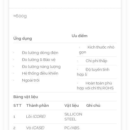
≈600g
Ưu điểm
Ứng dụng
· Kích thước nhỏ
gọn
· Đo lường dòng điện
· Đo lường & Bảo vệ
· Chi phí thấp
· Đo lường năng lượng
· Độ tuyến tính
· Hệ thống điều khiển
hợp lí
· Ngoài trời
· Hoàn toàn phù
hợp với chỉ thị ROHS
Bảng vật liệu
STT
Thành phần
Vật liệu
Ghi chú
SILLICON
1
Lõi
(CORE)
STEEL
2
Vỏ
(CASE)
PC/ABS