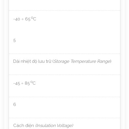
o
-40 ÷ 65
C
5
Dải nhiệt độ lưu trữ (
Storage Temperature Range
)
o
-45 ÷ 85
C
6
Cách điện
(Insulation Voltage)