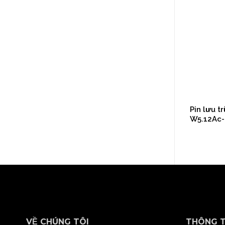
Valley
Pin Lưu Trữ Áp Thấp SolaX T-BAT-SYS-
Pin lưu t
LV D150
W5.12Ac- 
VỀ CHÚNG TÔI
THÔNG T