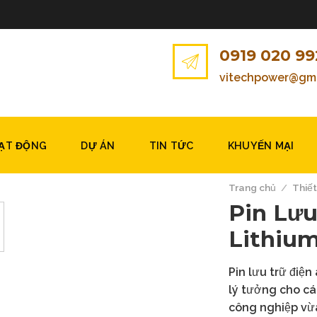
0919 020 99
vitechpower@gma
OẠT ĐỘNG
DỰ ÁN
TIN TỨC
KHUYẾN MẠI
Trang chủ
/
Thiết
Pin Lưu
Lithium
Pin lưu trữ điệ
lý tưởng cho cá
công nghiệp vừa