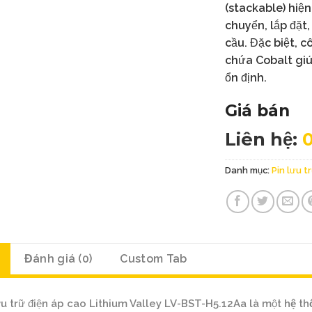
(stackable) hiện
chuyển, lắp đặt
cầu. Đặc biệt, 
chứa Cobalt giú
ổn định.
Giá bán
Liên hệ:
Danh mục:
Pin lưu t
Đánh giá (0)
Custom Tab
ưu trữ điện áp cao Lithium Valley LV-BST-H5.12Aa là một
hệ th