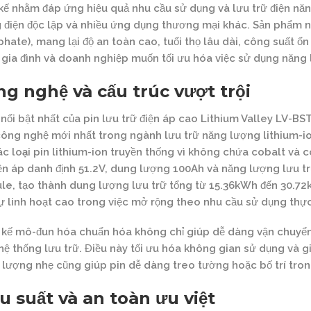
 kế nhằm đáp ứng hiệu quả nhu cầu sử dụng và lưu trữ điện nă
 điện độc lập và nhiều ứng dụng thương mại khác. Sản phẩm n
hate), mang lại độ an toàn cao, tuổi thọ lâu dài, công suất ổ
 gia đình và doanh nghiệp muốn tối ưu hóa việc sử dụng năng
g nghệ và cấu trúc vượt trội
nổi bật nhất của pin lưu trữ điện áp cao Lithium Valley LV-
ông nghệ mới nhất trong ngành lưu trữ năng lượng lithium-ion
c loại pin lithium
-ion truyền thống vì không chứa cobalt và 
ện áp danh định 51.2V, dung lượng 100Ah và năng lượng lưu tr
e, tạo thành dung lượng lưu trữ tổng từ 15.36kWh đến 30.72k
ự linh hoạt cao trong việc mở rộng theo nhu cầu sử dụng thực
 kế mô-đun hóa chuẩn hóa không chỉ giúp dễ dàng vận chuyển, 
hệ thống lưu trữ. Điều này tối ưu hóa không gian sử dụng và giả
 lượng nhẹ cũng giúp pin dễ dàng treo tường hoặc bố trí tro
u suất và an toàn ưu việt