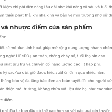
ết kiệm chi phí điện năng lâu dài nhờ khả năng xả sâu và tuổi t
ảm thiểu phát thải khí nhà kính và bảo vệ môi trường nhờ sử 
 và nhược điểm của sản phẩm
ểm:
iết kế mô-đun linh hoạt giúp mở rộng dung lượng nhanh chón
ng nghệ LiFePO4 an toàn, chống cháy nổ, tuổi thọ pin cao.
ệu suất lưu trữ và chuyển đổi năng lượng cao, ít hao phí.
u kỳ sạc/xả dài, giữ được hiệu suất ổn định qua nhiều năm.
 thống bảo vệ đa tầng bảo đảm an toàn tuyệt đối cho người sử
ân thiện môi trường, không chứa vật liệu độc hại như cadmium
c điểm:
i phí đầu tư ban đầu có thể cao hơn so với các loại pin truyền