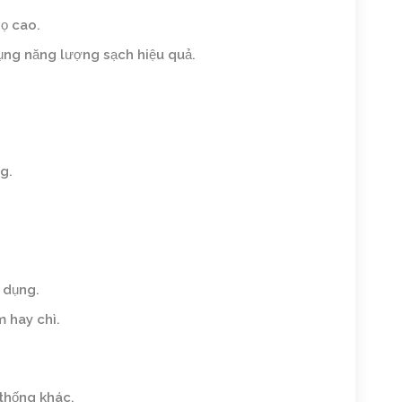
họ cao.
dụng năng lượng sạch hiệu quả.
g.
 dụng.
 hay chì.
 thống khác.