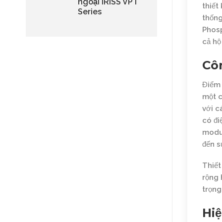
ngoại IRISS VPT
thiết
Series
thống
Phosp
cả hộ
Côn
Điểm 
một c
với
cá
có đi
modul
đến s
Thiết
rộng 
trọng
Hiệ