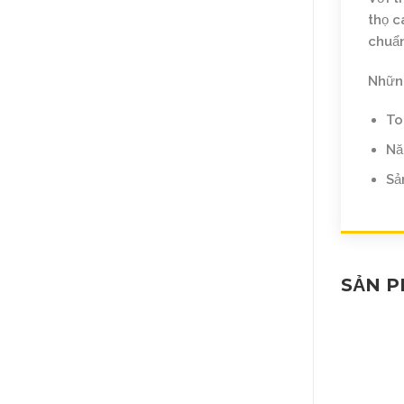
thọ c
chuẩn
Những
To
Nă
Sả
SẢN 