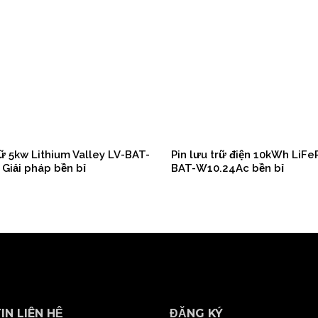
rữ 5kw Lithium Valley LV-BAT-
Pin lưu trữ điện 10kWh LiF
Giải pháp bền bỉ
BAT-W10.24Ac bền bỉ
IN LIÊN HỆ
ĐĂNG KÝ