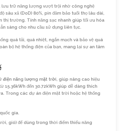
à lưu trữ năng lượng vượt trội nhờ công nghệ
độ sâu xả (DoD) 80%, pin đảm bảo tuổi thọ lâu dài,
ên thị trường. Tính năng sạc nhanh giúp tối ưu hóa
 sẵn sàng cho nhu cầu sử dụng liên tục.
ống quá tải, quá nhiệt, ngắn mạch và bảo vệ quá
oàn bộ hệ thống điện của bạn, mang lại sự an tâm
ế
rữ
điện năng lượng mặt trời
, giúp nâng cao hiệu
t từ 15.36kWh đến 30.72kWh giúp dễ dàng thích
ừa. Trong các dự án điện mặt trời hoặc hệ thống
 quốc gia.
rời, gió) để dùng trong thời điểm thiếu năng