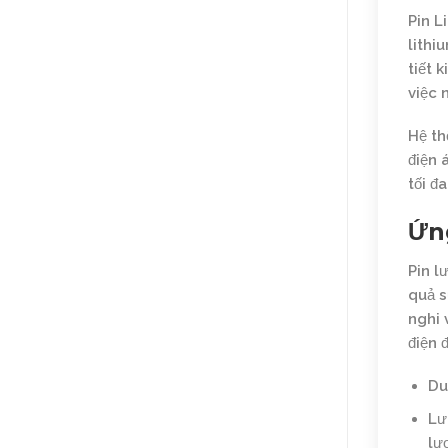
Pin L
lithi
tiết 
việc 
Hệ th
điện 
tối đ
Ứng
Pin l
quả s
nghi 
điện 
Du
Lư
lư