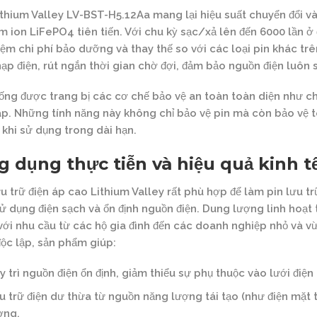
ithium Valley LV-BST-H5.12Aa mang lại hiệu suất chuyển đổi v
um ion LiFePO4 tiên tiến. Với chu kỳ sạc/xả lên đến 6000 lần ở 
kiệm chi phí bảo dưỡng và thay thế so với các loại pin khác tr
nạp điện, rút ngắn thời gian chờ đợi, đảm bảo nguồn điện luôn
ống được trang bị các cơ chế bảo vệ an toàn toàn diện như ch
áp. Những tính năng này không chỉ bảo vệ pin mà còn bảo vệ t
a khi sử dụng trong dài hạn.
 dụng thực tiễn và hiệu quả kinh t
ưu trữ điện áp cao Lithium Valley rất phù hợp để làm pin lưu t
ử dụng điện sạch và ổn định nguồn điện. Dung lượng linh hoạ
với nhu cầu từ các hộ gia đình đến các doanh nghiệp nhỏ và v
độc lập, sản phẩm giúp:
y trì nguồn điện ổn định, giảm thiểu sự phụ thuộc vào lưới điện
u trữ điện dư thừa từ nguồn năng lượng tái tạo (như điện mặt t
ợng.