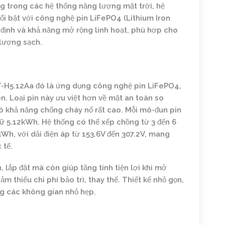
ng trong các hệ thống năng lượng mặt trời, hệ
ổi bật với công nghệ pin LiFePO4 (Lithium Iron
n định và khả năng mở rộng linh hoạt, phù hợp cho
 lượng sạch.
BST-H5.12Aa đó là ứng dụng công nghệ pin LiFePO4,
. Loại pin này ưu việt hơn về mặt an toàn so
có khả năng chống cháy nổ rất cao. Mỗi mô-đun pin
ữ 5.12kWh. Hệ thống có thể xếp chồng từ 3 đến 6
Wh, với dải điện áp từ 153.6V đến 307.2V, mang
 tế.
lắp đặt mà còn giúp tăng tính tiện lợi khi mở
m thiểu chi phí bảo trì, thay thế. Thiết kế nhỏ gọn,
ng các không gian nhỏ hẹp.