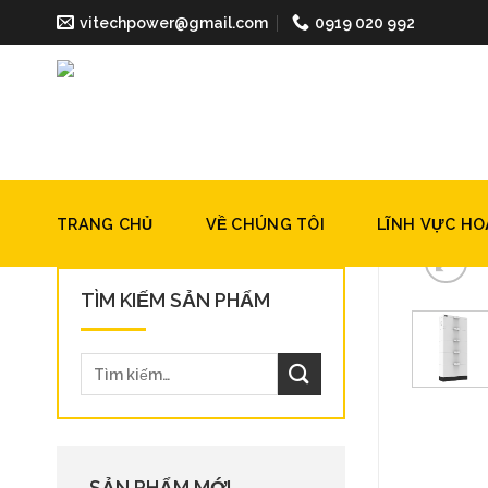
Skip
vitechpower@gmail.com
0919 020 992
to
content
TRANG CHỦ
VỀ CHÚNG TÔI
LĨNH VỰC H
TÌM KIẾM SẢN PHẨM
SẢN PHẨM MỚI