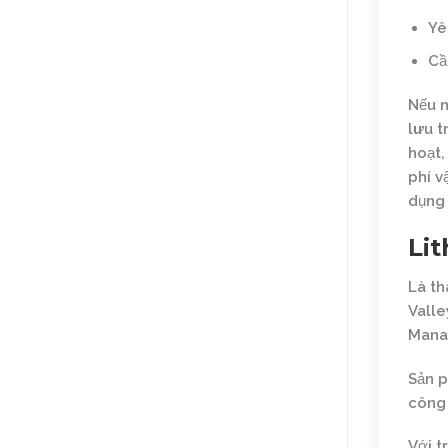
Yê
Cầ
Nếu m
lưu t
hoạt,
phí v
dụng 
Lit
Là th
Valle
Manag
Sản p
công 
Với t