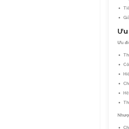
Ti
Gi
Ưu
Ưu đi
Th
Cô
Hi
Ch
Hệ
Th
Nhượ
Ch