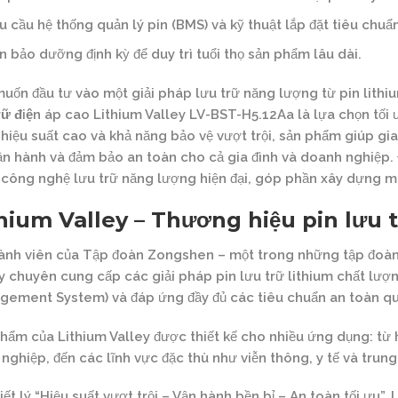
u cầu hệ thống quản lý pin (BMS) và kỹ thuật lắp đặt tiêu chuẩ
n bảo dưỡng định kỳ để duy trì tuổi thọ sản phẩm lâu dài.
uốn đầu tư vào một giải pháp lưu trữ năng lượng từ pin lithiu
rữ điện áp cao Lithium Valley LV-BST-H5.12Aa
là lựa chọn tối 
 hiệu suất cao và khả năng bảo vệ vượt trội, sản phẩm giúp gi
ận hành và đảm bảo an toàn cho cả gia đình và doanh nghiệp. 
công nghệ lưu trữ năng lượng hiện đại, góp phần xây dựng m
hium Valley – Thương hiệu pin lưu t
ành viên của Tập đoàn Zongshen – một trong những tập đoàn
y chuyên cung cấp các giải pháp pin lưu trữ lithium chất lư
ement System) và đáp ứng đầy đủ các tiêu chuẩn an toàn qu
hẩm của Lithium Valley được thiết kế cho nhiều ứng dụng: từ h
nghiệp, đến các lĩnh vực đặc thù như viễn thông, y tế và trung
riết lý “Hiệu suất vượt trội – Vận hành bền bỉ – An toàn tối ưu”