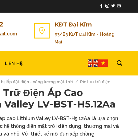
2
KĐT Đại Kim
il.com
93/B3 KĐT Đại Kim - Hoàng
Mai
LIÊN HỆ
 bị lắp đặt điện - năng lượng mặt trời
/
Pin lưu trữ điện
 Trữ Điện Áp Cao
 Valley LV-BST-H5.12Aa
n áp cao Lithium Valley LV-BST-H5.12Aa là lựa chọn
c hệ thống điện mặt trời dân dụng, thương mại và
 và nhỏ. Với thiết kế mô-đun xếp chồng