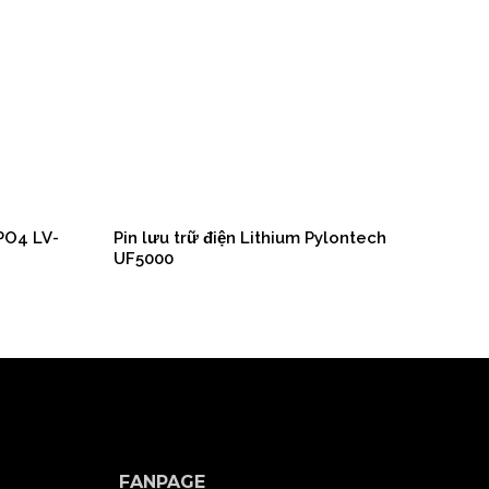
ePO4 LV-
Pin lưu trữ điện Lithium Pylontech
Pin
UF5000
Lynx
FANPAGE