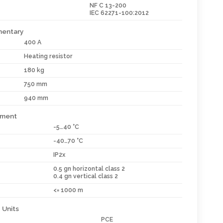
NF C 13-200
IEC 62271-100:2012
entary
400 A
Heating resistor
180 kg
750 mm
940 mm
nment
-5…40 °C
-40…70 °C
IP2x
0.5 gn horizontal class 2
0.4 gn vertical class 2
<= 1000 m
 Units
PCE