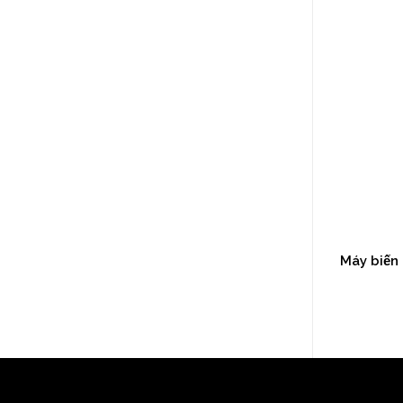
Cầu dao cách ly loại xoay 1 trụ
Máy biến