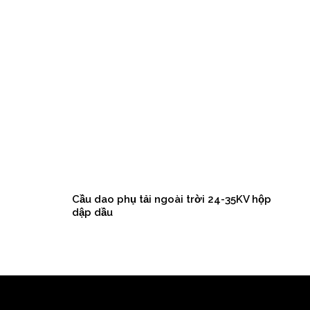
Cầu dao phụ tải ngoài trời 24-35KV hộp
Cầu 
dập dầu