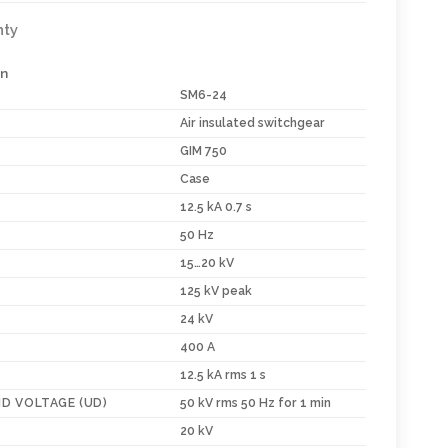
nty
in
SM6-24
Air insulated switchgear
GIM 750
Case
12.5 kA 0.7 s
50 Hz
15…20 kV
125 kV peak
24 kV
400 A
12.5 kA rms 1 s
D VOLTAGE (UD)
50 kV rms 50 Hz for 1 min
20 kV