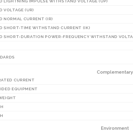
D LIGHTNING IMPULSE WITHSTAND VOLTAGE (UP)
D VOLTAGE (UR)
D NORMAL CURRENT (IR)
D SHORT-TIME WITHSTAND CURRENT (IK)
D SHORT-DURATION POWER-FREQUENCY WITHSTAND VOLTAG
NDARDS
Complementary
RATED CURRENT
IDED EQUIPMENT
WEIGHT
TH
TH
Environment