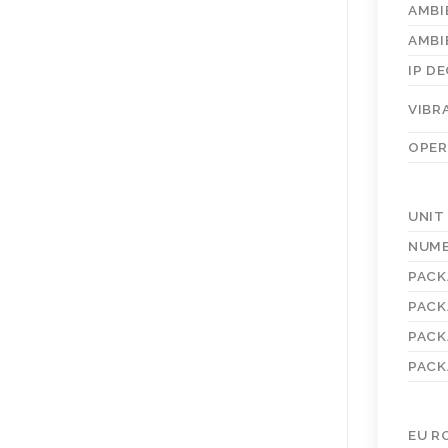
AMBI
AMBI
IP D
VIBR
OPER
UNIT
NUMB
PACK
PACK
PACK
PACK
EU R