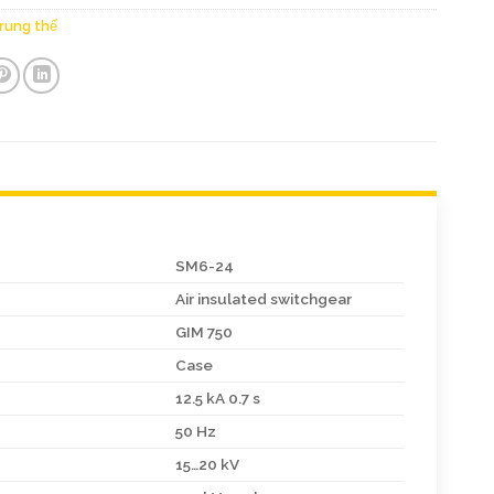
trung thế
SM6-24
Air insulated switchgear
GIM 750
Case
12.5 kA 0.7 s
50 Hz
15…20 kV