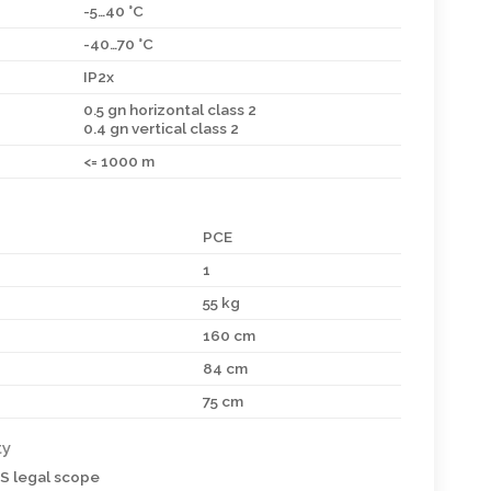
-5…40 °C
-40…70 °C
IP2x
0.5 gn horizontal class 2
0.4 gn vertical class 2
<= 1000 m
PCE
1
55 kg
160 cm
84 cm
75 cm
ty
HS legal scope