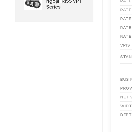
ngoại IRISS VPT
RATE
Series
RATE
RATE
RATE
RATE
VPIS
STA
BUS 
PROV
NET 
WID
DEP