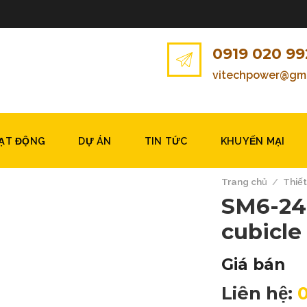
0919 020 99
vitechpower@gma
OẠT ĐỘNG
DỰ ÁN
TIN TỨC
KHUYẾN MẠI
Trang chủ
/
Thiết
SM6-24
cubicle
Giá bán
Liên hệ: