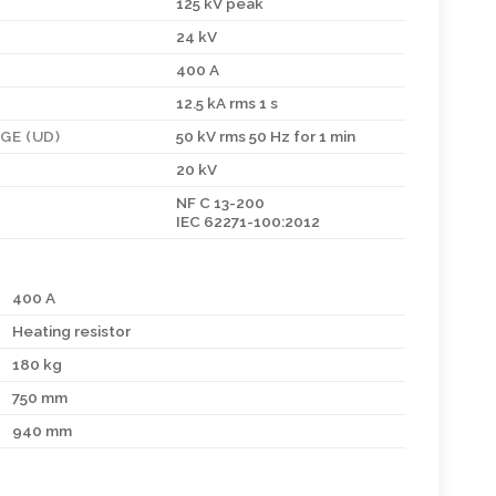
125 kV peak
24 kV
400 A
12.5 kA rms 1 s
E (UD)
50 kV rms 50 Hz for 1 min
20 kV
NF C 13-200
IEC 62271-100:2012
400 A
Heating resistor
180 kg
750 mm
940 mm