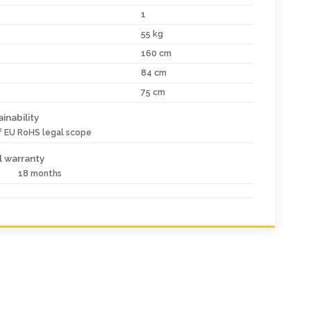
1
55 kg
160 cm
84 cm
75 cm
inability
of EU RoHS legal scope
 warranty
18 months