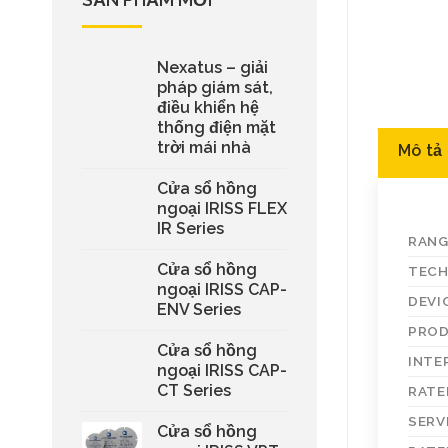
Nexatus – giải
pháp giám sát,
điều khiển hệ
thống điện mặt
trời mái nhà
Mô tả
Cửa sổ hồng
ngoại IRISS FLEX
IR Series
RANG
Cửa sổ hồng
TECH
ngoại IRISS CAP-
DEVI
ENV Series
PROD
Cửa sổ hồng
INTE
ngoại IRISS CAP-
CT Series
RATE
SERV
Cửa sổ hồng