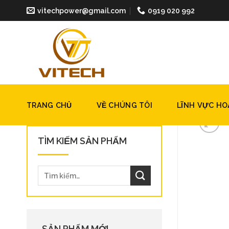
Skip
vitechpower@gmail.com
0919 020 992
to
content
TRANG CHỦ
VỀ CHÚNG TÔI
LĨNH VỰC H
TÌM KIẾM SẢN PHẨM
SẢN PHẨM MỚI