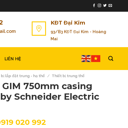
2
KĐT Đại Kim
il.com
93/B3 KĐT Đại Kim - Hoàng
Mai
LIÊN HỆ
 bị lắp đặt trung - hạ thế
/
Thiết bị trung thế
 GIM 750mm casing
 by Schneider Electric
0919 020 992