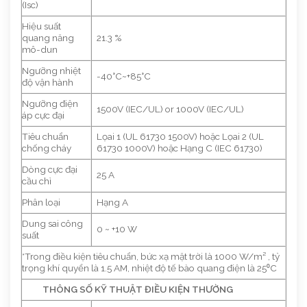
(Isc)
Hiệu suất
quang năng
21.3 %
mô-dun
Ngưỡng nhiệt
-40°C~+85°C
độ vận hành
Ngưỡng điện
1500V (IEC/UL) or 1000V (IEC/UL)
áp cực đại
Tiêu chuẩn
Lọai 1 (UL 61730 1500V) hoặc Lọai 2 (UL
chống cháy
61730 1000V) hoặc Hạng C (IEC 61730)
Dòng cực đại
25 A
cầu chì
Phân loại
Hạng A
Dung sai công
0 ~ +10 W
suất
*Trong điều kiện tiêu chuẩn, bức xạ mặt trời là 1000 W/m² , tỷ
trọng khí quyển là 1.5 AM, nhiệt độ tế bào quang điện là 25⁰C
THÔNG SỐ KỸ THUẬT ĐIỀU KIỆN THƯỜNG