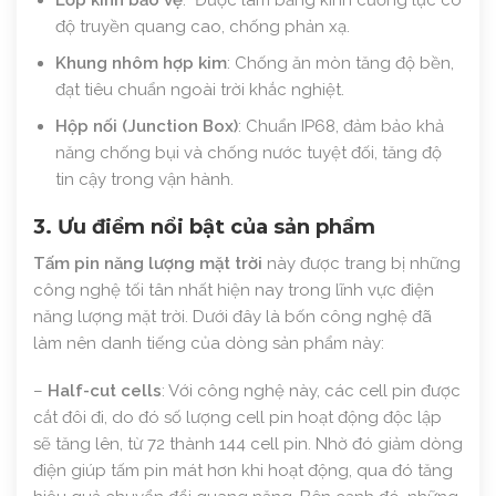
Lớp kính bảo vệ
: Được làm bằng kính cường lực có
độ truyền quang cao, chống phản xạ.
Khung nhôm hợp kim
: Chống ăn mòn tăng độ bền,
đạt tiêu chuẩn ngoài trời khắc nghiệt.
Hộp nối (Junction Box)
: Chuẩn IP68, đảm bảo khả
năng chống bụi và chống nước tuyệt đối, tăng độ
tin cậy trong vận hành.
3. Ưu điểm nổi bật của sản phẩm
Tấm pin năng lượng mặt trời
này được trang bị những
công nghệ tối tân nhất hiện nay trong lĩnh vực điện
năng lượng mặt trời. Dưới đây là bốn công nghệ đã
làm nên danh tiếng của dòng sản phẩm này:
–
Half-cut cells
: Với công nghệ này, các cell pin được
cắt đôi đi, do đó số lượng cell pin hoạt động độc lập
sẽ tăng lên, từ 72 thành 144 cell pin. Nhờ đó giảm dòng
điện giúp tấm pin mát hơn khi hoạt động, qua đó tăng