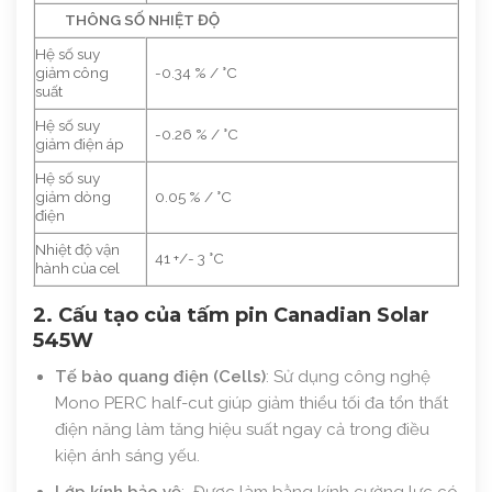
THÔNG SỐ NHIỆT ĐỘ
Hệ số suy
giảm công
-0.34 % / °C
suất
Hệ số suy
-0.26 % / °C
giảm điện áp
Hệ số suy
giảm dòng
0.05 % / °C
điện
Nhiệt độ vận
41 +/- 3 °C
hành của cel
2. Cấu tạo của tấm pin Canadian Solar
545W
Tế bào quang điện (Cells)
: Sử dụng công nghệ
Mono PERC half-cut giúp giảm thiểu tối đa tổn thất
điện năng làm tăng hiệu suất ngay cả trong điều
kiện ánh sáng yếu.