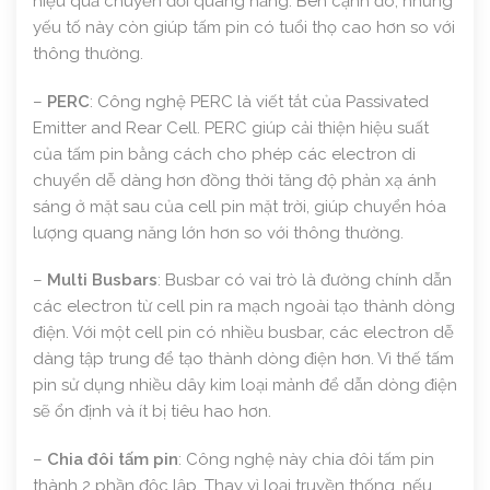
hiệu quả chuyển đổi quang năng. Bên cạnh đó, những
yếu tố này còn giúp tấm pin có tuổi thọ cao hơn so với
thông thường.
–
PERC
: Công nghệ PERC là viết tắt của Passivated
Emitter and Rear Cell. PERC giúp cải thiện hiệu suất
của tấm pin bằng cách cho phép các electron di
chuyển dễ dàng hơn đồng thời tăng độ phản xạ ánh
sáng ở mặt sau của cell pin mặt trời, giúp chuyển hóa
lượng quang năng lớn hơn so với thông thường.
–
Multi Busbars
: Busbar có vai trò là đường chính dẫn
các electron từ cell pin ra mạch ngoài tạo thành dòng
điện. Với một cell pin có nhiều busbar, các electron dễ
dàng tập trung để tạo thành dòng điện hơn. Vì thế tấm
pin sử dụng nhiều dây kim loại mảnh để dẫn dòng điện
sẽ ổn định và ít bị tiêu hao hơn.
–
Chia đôi tấm pin
: Công nghệ này chia đôi tấm pin
thành 2 phần độc lập. Thay vì loại truyền thống, nếu