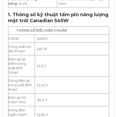
năng:
21.3%
mm
1. Thông số kỹ thuật tấm pin năng lượng
mặt trời Canadian 545W
THÔNG SỐ ĐIỀU KIỆN CHUẨN
CS6W
545MS
Công suất cực
545 W
đại (Pmax)
Điện áp tại
điểm công
41.5 V
suất đỉnh
(Vmp)
Dòng điện tại
công suất đỉnh
13.14 A
(Imp)
Điện áp hở
49.4 V
mạch (Voc)
Dòng điện
ngắn mạch
13.95 A