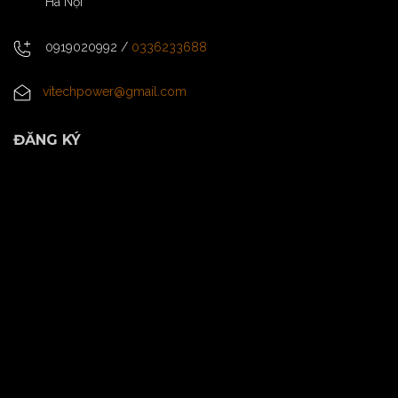
Hà Nội
0919020992
/
0336233688
vitechpower@gmail.com
ĐĂNG KÝ