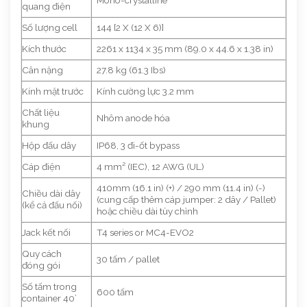
Mono-crystalline
quang điện
Số lượng cell
144 [2 X (12 X 6)]
Kích thước
2261 x 1134 x 35 mm (89.0 x 44.6 x 1.38 in)
Cân nặng
27.8 kg (61.3 Ibs)
Kính mặt trước
Kính cường lực 3.2 mm
Chất liệu
Nhôm anode hóa
khung
Hộp đấu dây
IP68, 3 đi-ốt bypass
Cáp điện
4 mm² (IEC), 12 AWG (UL)
410mm (16.1 in) (+) / 290 mm (11.4 in) (-)
Chiều dài dây
(cung cấp thêm cáp jumper: 2 dây / Pallet)
(kể cả đấu nối)
hoặc chiều dài tùy chỉnh
Jack kết nối
T4 series or MC4-EVO2
Quy cách
30 tấm / pallet
đóng gói
Số tấm trong
600 tấm
container 40’