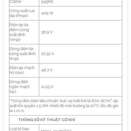
CS6W
545MS
Công suất cực
409 W
đại (Pmax)
Điện áp tại
điểm công
38.9 V
suất đỉnh
(Vmp)
Dòng điện tại
công suất đỉnh
10.52 A
(Imp)
Điện áp mạch
46.7 V
hở (Voc)
Dòng điện
ngắn mạch
11.25 A
(Isc)
*Trong điều kiện tiêu chuẩn, bức xạ mặt trời là 800 W/m², áp
suất khí quyển 1.5 AM, nhiệt độ môi trường là 20°C, tốc độ gió
là 1 m/s.
THÔNG SỐ KỸ THUẬT CƠ KHÍ
Loại tế bào