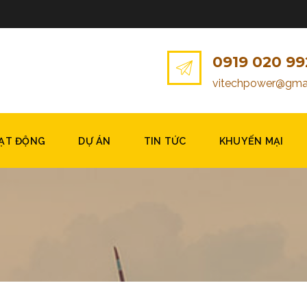
0919 020 99
vitechpower@gma
OẠT ĐỘNG
DỰ ÁN
TIN TỨC
KHUYẾN MẠI