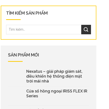
TÌM KIẾM SẢN PHẨM
SẢN PHẨM MỚI
Nexatus – giải pháp giám sát,
điều khiển hệ thống điện mặt
trời mái nhà
Cửa sổ hồng ngoại IRISS FLEX IR
Series