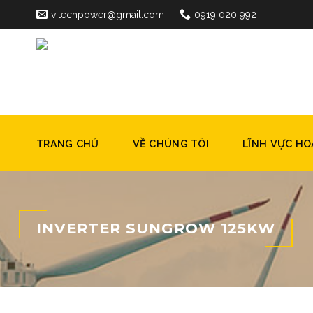
Skip
vitechpower@gmail.com
0919 020 992
to
content
TRANG CHỦ
VỀ CHÚNG TÔI
LĨNH VỰC H
INVERTER SUNGROW 125KW