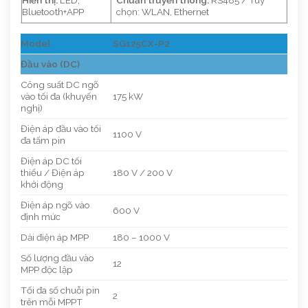
Hiển thị:
LED,
Chuẩn truyền thông:
RS485 / Tùy
Bluetooth+APP
chọn: WLAN, Ethernet
Model
SG125CX-P2
Đầu vào (DC)
Công suất DC ngõ
vào tối đa (khuyến
175 kW
nghị)
Điện áp đầu vào tối
1100 V
đa tấm pin
Điện áp DC tối
thiểu / Điện áp
180 V / 200 V
khởi động
Điện áp ngõ vào
600 V
định mức
Dải điện áp MPP
180 – 1000 V
Số lượng đầu vào
12
MPP độc lập
Tối đa số chuỗi pin
2
trên mỗi MPPT