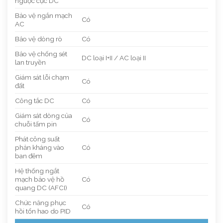
ngược cực DC
Bảo vệ ngắn mạch
Có
AC
Bảo vệ dòng rò
Có
Bảo vệ chống sét
DC loại I+II / AC loại II
lan truyền
Giám sát lỗi chạm
Có
đất
Công tắc DC
Có
Giám sát dòng của
Có
chuỗi tấm pin
Phát công suất
phản kháng vào
Có
ban đêm
Hệ thống ngắt
mạch bảo vệ hồ
Có
quang DC (AFCI)
Chức năng phục
Có
hồi tổn hao do PID