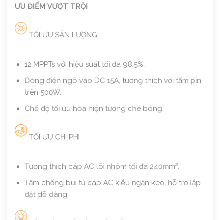
ƯU ĐIỂM VƯỢT TRỘI
TỐI ƯU SẢN LƯỢNG
12 MPPTs với hiệu suất tối đa 98.5%.
Dòng điện ngõ vào DC 15A, tương thích với tấm pin
trên 500W.
Chế độ tối ưu hóa hiện tượng che bóng.
TỐI ƯU CHI PHÍ
Tương thích cáp AC lõi nhôm tối đa 240mm².
Tấm chống bụi tủ cáp AC kiểu ngăn kéo, hỗ trợ lắp
đặt dễ dàng.