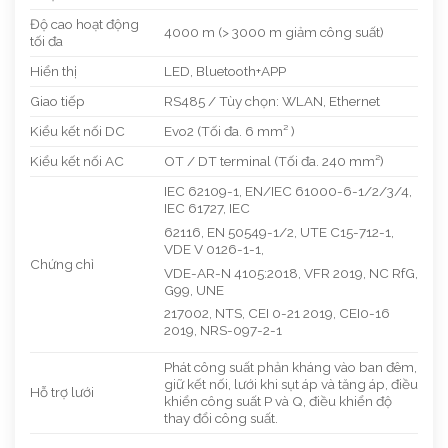
Độ cao hoạt động
4000 m (> 3000 m giảm công suất)
tối đa
Hiển thị
LED, Bluetooth+APP
Giao tiếp
RS485 / Tùy chọn: WLAN, Ethernet
Kiểu kết nối DC
Evo2 (Tối đa. 6 mm² )
Kiểu kết nối AC
OT / DT terminal (Tối đa. 240 mm²)
IEC 62109-1, EN/IEC 61000-6-1/2/3/4,
IEC 61727, IEC
62116, EN 50549-1/2, UTE C15-712-1,
VDE V 0126-1-1,
Chứng chỉ
VDE-AR-N 4105:2018, VFR 2019, NC RfG,
G99, UNE
217002, NTS, CEI 0-21 2019, CEI0-16
2019, NRS-097-2-1
Phát công suất phản kháng vào ban đêm,
giữ kết nối, lưới khi sụt áp và tăng áp, điều
Hỗ trợ lưới
khiển công suất P và Q, điều khiển độ
thay đổi công suất.