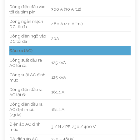
Dòng điện đầu vào
360 A (30 A *12)
tối đa tấm pin
Dòng ngắn mạch
480 A (40 A * 12)
DC tối đa
Dòng điện ngõ vào
20A
DC tối đa
Đầu ra (AC)
Công suất đầu ra
125 kVA
AC tối đa
Công suất AC định
125 kVA
mức
Dòng điện đầu ra
181.1 A
AC tối đa
Dòng điện đầu ra
AC định mức
181.1 A
(230V)
Điện áp AC định
3 / N / PE, 230 / 400 V
mức
Dải điện áp AC
320 – 480V