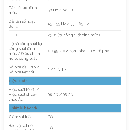
Tần số lưới định
50 Hz / 60 Hz
mức
Dải tần số hoạt
45 – 55 Hz / 55 – 65 Hz
động
THD
< 3 % (tại công suất định mức)
Hệ số công suất tại
công suất định
> 0.99 / 0.8 sớm pha – 0.8 trễ pha
mức / Điều chỉnh
hệ số công suất
Số pha đầu vào /
3 / 3-N-PE
Số pha kết nối
Hiệu suất
Hiệu suất tối đa /
Hiệu suất chuẩn
98.5% / 98.3%
châu Âu
Thiết bị bảo vệ
Giám sát lưới
Có
Bảo vệ kết nối
Có