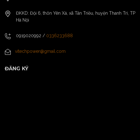
ĐKKD: Đội 6, thôn Yên Xá, xã Tân Triều, huyện Thanh Trì, TP
Hà Nội
0919020992
/
0336233688
vitechpower@gmail.com
ĐĂNG KÝ