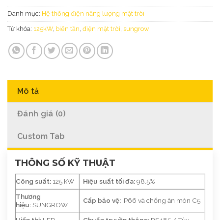
Danh mục:
Hệ thống điện năng lượng mặt trời
Từ khóa:
125kW
,
biến tần
,
điện mặt trời
,
sungrow
Mô tả
Đánh giá (0)
Custom Tab
THÔNG SỐ KỸ THUẬT
Công suất:
125 kW
Hiệu suất tối đa:
98.5%
Thương
Cấp bảo vệ:
IP66 và chống ăn mòn C5
hiệu:
SUNGROW