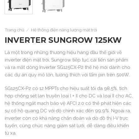
Trang chủ
/
Hệ thống điện năng lượng mặt trời
INVERTER SUNGROW 125KW
Là một trong những thương hiệu hàng đầu thế giới về
inverter điện mặt trời, Sungrow tiếp tục cải tiến sản phẩm
và ra mắt dòng Inverter SG125CX-P2 thế hệ mới dành cho
các dự án quy mô lớn, tương thích với tấm pin trên 500W.
SG125CX-P2 có 12 MPPTs cho hiệu suất tối đa 98,5%, tích
hợp chống sét lan truyền loại I + II cho DC và loại II cho AC,
hệ thống ngắt mạch bảo vệ AFCI 2.0 có thể phát hiện các
sự cố hồ quang DC với độ chính xác đến 99,9%. Ngoài ra,
inverter còn có khả năng chẩn đoán và dò đồ thị I-V trực
tuyến, cùng chức năng giám sát lưới, dễ dàng điều khiển
từ xa.