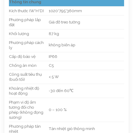
Thông tin chung
Kích thước (W*H*D)
1020*795*360mm
Phương pháp lắp
Giá đỡ treo tường
đặt
Khối lượng
87 kg
Phương pháp cách
không biến áp
ly
Cấp độ bảo vệ
IP66
Chống ăn mòn
C5
Công suất tiêu thụ
< 5 W
(buổi tối)
Khoảng nhiệt độ
-30 đến 60℃
hoạt động
Phạm vi độ ẩm
tương đối cho
0 – 100 %
phép (không đọng
sương)
Phương pháp tản
Tản nhiệt gió thông minh
nhiệt