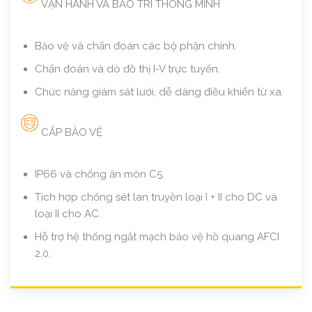
VẬN HÀNH VÀ BẢO TRÌ THÔNG MINH
Bảo vệ và chẩn đoán các bộ phận chính.
Chẩn đoán và dò đồ thị I-V trực tuyến.
Chức năng giám sát lưới, dễ dàng điều khiển từ xa.
CẤP BẢO VỆ
IP66 và chống ăn mòn C5.
Tích hợp chống sét lan truyền loại I + II cho DC và
loại II cho AC.
Hỗ trợ hệ thống ngắt mạch bảo vệ hồ quang AFCI
2.0.