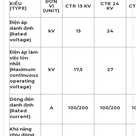
ĐƠN
KIỂU
CTR 24
VỊ
CTR 15 KV
CT
(TYPE)
KV
(UNIT)
Điện áp
danh định
kV
15
24
(Rated
voltage)
Điện áp làm
việc lớn
nhất
(Maximum
kV
17,5
27
continuous
operating
voltage)
Dòng điện
danh định
A
100/200
100/200
1
(Rated
current)
Khả năng
chịu dòng