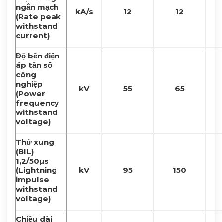
ngắn mạch
kA/s
12
12
(Rate peak
withstand
current)
Độ bền điện
áp tần số
công
nghiệp
kV
55
65
(Power
frequency
withstand
voltage)
Thử xung
(BIL)
1,2/50µs
(Lightning
kV
95
150
impulse
withstand
voltage)
Chiều dài