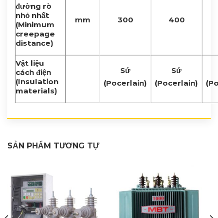
đường rò
nhỏ nhất
mm
300
400
(Minimum
creepage
distance)
Vật liệu
Sứ
Sứ
cách điện
(Insulation
(Pocerlain)
(Pocerlain)
(Po
materials)
SẢN PHẨM TƯƠNG TỰ