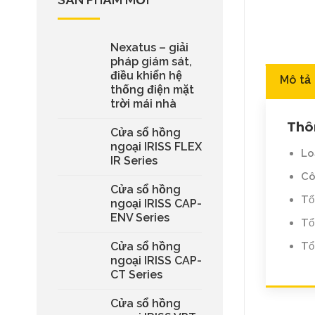
Nexatus – giải
pháp giám sát,
điều khiển hệ
Mô tả
thống điện mặt
trời mái nhà
Thô
Cửa sổ hồng
ngoại IRISS FLEX
Lo
IR Series
Cô
Cửa sổ hồng
Tổ
ngoại IRISS CAP-
ENV Series
Tổ
Tổ
Cửa sổ hồng
ngoại IRISS CAP-
CT Series
Cửa sổ hồng