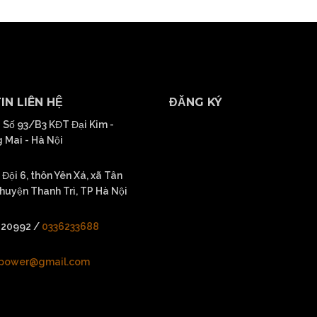
IN LIÊN HỆ
ĐĂNG KÝ
 Số 93/B3 KĐT Đại Kim -
 Mai - Hà Nội
Đội 6, thôn Yên Xá, xã Tân
 huyện Thanh Trì, TP Hà Nội
020992
/
0336233688
hpower@gmail.com