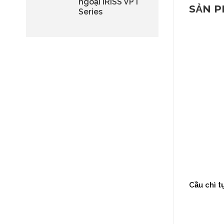
ngoại IRISS VPT
SẢN 
Series
Máy biến áp MBT 3 pha kiểu kín
Cầu chì t
1000kVA