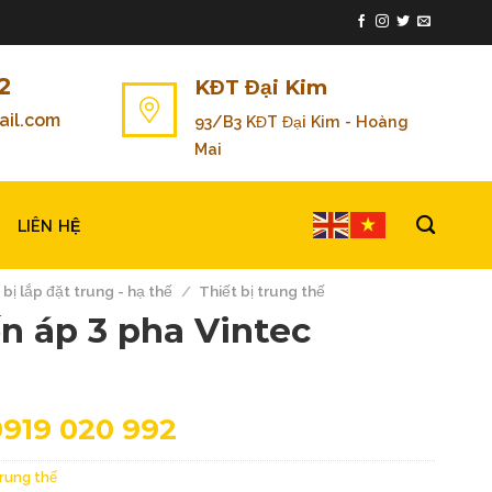
2
KĐT Đại Kim
il.com
93/B3 KĐT Đại Kim - Hoàng
Mai
LIÊN HỆ
 bị lắp đặt trung - hạ thế
/
Thiết bị trung thế
n áp 3 pha Vintec
0919 020 992
trung thế