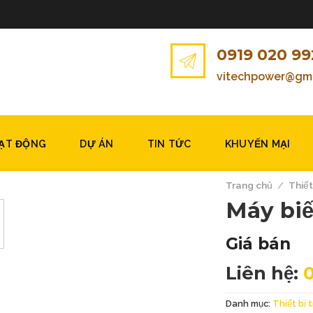
0919 020 99
vitechpower@gma
OẠT ĐỘNG
DỰ ÁN
TIN TỨC
KHUYẾN MẠI
Trang chủ
/
Thiết
Máy biế
Giá bán
Liên hệ:
Danh mục:
Thiết bị 