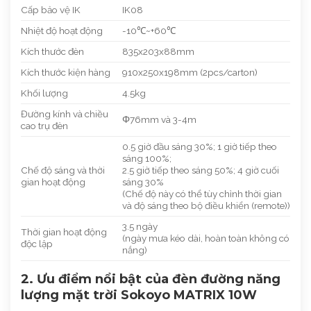
Cấp bảo vệ IK
IK08
Nhiệt độ hoạt động
-10℃~+60℃
Kích thước đèn
835x203x88mm
Kích thước kiện hàng
910x250x198mm (2pcs/carton)
Khối lượng
4.5kg
Đường kính và chiều
Φ76mm và 3-4m
cao trụ đèn
0.5 giờ đầu sáng 30%; 1 giờ tiếp theo
sáng 100%;
Chế độ sáng và thời
2.5 giờ tiếp theo sáng 50%; 4 giờ cuối
gian hoạt động
sáng 30%
(Chế độ này có thể tùy chỉnh thời gian
và độ sáng theo bộ điều khiển (remote))
3.5 ngày
Thời gian hoạt động
(ngày mưa kéo dài, hoàn toàn không có
độc lập
nắng)
2. Ưu điểm nổi bật của đèn đường năng
lượng mặt trời Sokoyo MATRIX 10W