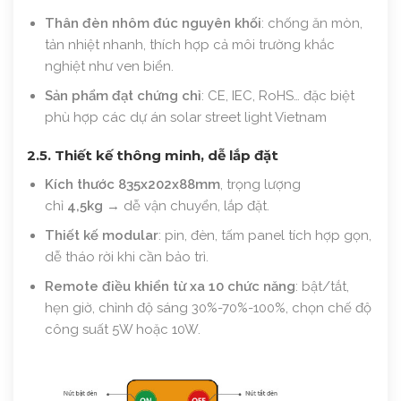
Thân đèn nhôm đúc nguyên khối
: chống ăn mòn,
tản nhiệt nhanh, thích hợp cả môi trường khắc
nghiệt như ven biển.
Sản phẩm đạt chứng chỉ
: CE, IEC, RoHS… đặc biệt
phù hợp các dự án solar street light Vietnam
2.5. Thiết kế thông minh, dễ lắp đặt
Kích thước 835x202x88mm
, trọng lượng
chỉ
4,5kg
→ dễ vận chuyển, lắp đặt.
Thiết kế modular
: pin, đèn, tấm panel tích hợp gọn,
dễ tháo rời khi cần bảo trì.
Remote điều khiển từ xa 10 chức năng
: bật/tắt,
hẹn giờ, chỉnh độ sáng 30%-70%-100%, chọn chế độ
công suất 5W hoặc 10W.