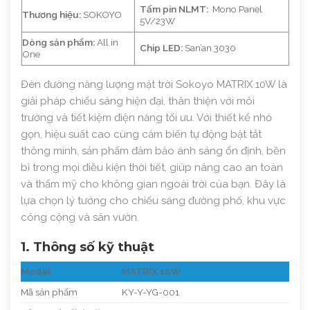
Tấm pin NLMT:
Mono Panel
Thương hiệu:
SOKOYO
5V/23W
Dòng sản phẩm:
All in
Chip LED:
San’an 3030
One
Đèn đường năng lượng mặt trời Sokoyo MATRIX 10W là
giải pháp chiếu sáng hiện đại, thân thiện với môi
trường và tiết kiệm điện năng tối ưu. Với thiết kế nhỏ
gọn, hiệu suất cao cùng cảm biến tự động bật tắt
thông minh, sản phẩm đảm bảo ánh sáng ổn định, bền
bỉ trong mọi điều kiện thời tiết, giúp nâng cao an toàn
và thẩm mỹ cho không gian ngoài trời của bạn. Đây là
lựa chọn lý tưởng cho chiếu sáng đường phố, khu vực
công cộng và sân vườn.
1. Thông số kỹ thuật
Model
MATRIX 10W
Mã sản phẩm
KY-Y-YG-001