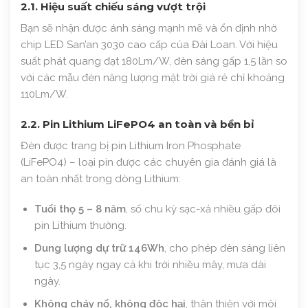
2.1. Hiệu suất chiếu sáng vượt trội
Bạn sẽ nhận được ánh sáng mạnh mẽ và ổn định nhờ
chip LED San’an 3030 cao cấp của Đài Loan. Với hiệu
suất phát quang đạt 180Lm/W, đèn sáng gấp 1,5 lần so
với các mẫu đèn năng lượng mặt trời giá rẻ chỉ khoảng
110Lm/W.
2.2. Pin Lithium LiFePO4 an toàn và bền bỉ
Đèn được trang bị pin Lithium Iron Phosphate
(LiFePO4) – loại pin được các chuyên gia đánh giá là
an toàn nhất trong dòng Lithium:
Tuổi thọ 5 – 8 năm
, số chu kỳ sạc-xả nhiều gấp đôi
pin Lithium thường.
Dung lượng dự trữ 146Wh
, cho phép đèn sáng liên
tục 3,5 ngày ngay cả khi trời nhiều mây, mưa dài
ngày.
Không cháy nổ, không độc hại
, thân thiện với môi