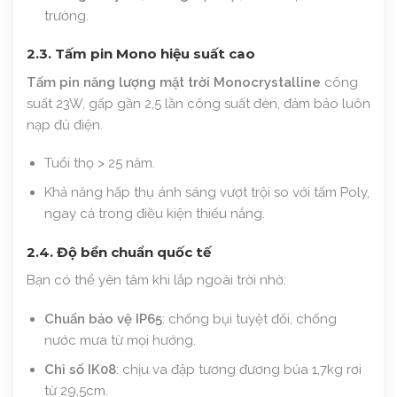
trường.
2.3. Tấm pin Mono hiệu suất cao
Tấm pin năng lượng mặt trời Monocrystalline
công
suất 23W, gấp gần 2,5 lần công suất đèn, đảm bảo luôn
nạp đủ điện.
Tuổi thọ > 25 năm.
Khả năng hấp thụ ánh sáng vượt trội so với tấm Poly,
ngay cả trong điều kiện thiếu nắng.
2.4. Độ bền chuẩn quốc tế
Bạn có thể yên tâm khi lắp ngoài trời nhờ:
Chuẩn bảo vệ IP65
: chống bụi tuyệt đối, chống
nước mưa từ mọi hướng.
Chỉ số IK08
: chịu va đập tương đương búa 1,7kg rơi
từ 29,5cm.