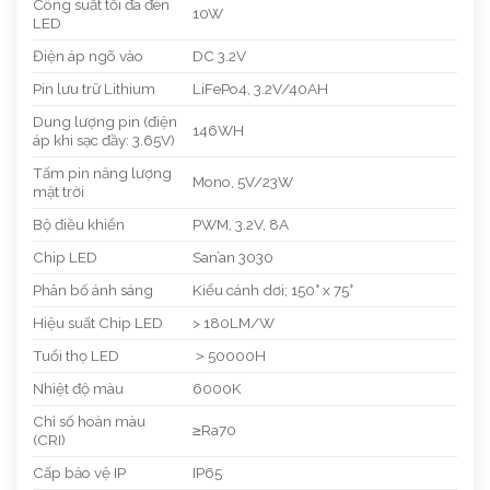
Công suất tối đa đèn
10W
LED
Điện áp ngõ vào
DC 3.2V
Pin lưu trữ Lithium
LiFePo4, 3.2V/40AH
Dung lượng pin (điện
146WH
áp khi sạc đầy: 3.65V)
Tấm pin năng lượng
Mono, 5V/23W
mặt trời
Bộ điều khiển
PWM, 3.2V, 8A
Chip LED
San’an 3030
Phân bố ánh sáng
Kiểu cánh dơi; 150° x 75°
Hiệu suất Chip LED
> 180LM/W
Tuổi thọ LED
＞50000H
Nhiệt độ màu
6000K
Chỉ số hoàn màu
≥Ra70
(CRI)
Cấp bảo vệ IP
IP65