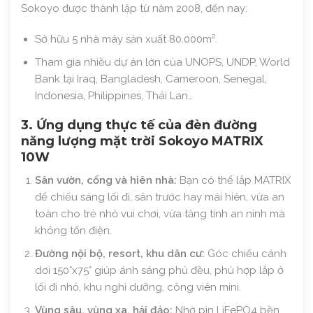
Sokoyo được thành lập từ năm 2008, đến nay:
Sở hữu 5 nhà máy sản xuất 80.000m².
Tham gia nhiều dự án lớn của UNOPS, UNDP, World
Bank tại Iraq, Bangladesh, Cameroon, Senegal,
Indonesia, Philippines, Thái Lan…
3. Ứng dụng thực tế của đèn đường
năng lượng mặt trời Sokoyo MATRIX
10W
Sân vườn, cổng và hiên nhà:
Bạn có thể lắp MATRIX
để chiếu sáng lối đi, sân trước hay mái hiên, vừa an
toàn cho trẻ nhỏ vui chơi, vừa tăng tính an ninh mà
không tốn điện.
Đường nội bộ, resort, khu dân cư:
Góc chiếu cánh
dơi 150°x75° giúp ánh sáng phủ đều, phù hợp lắp ở
lối đi nhỏ, khu nghỉ dưỡng, công viên mini.
Vùng sâu, vùng xa, hải đảo:
Nhờ pin LiFePO4 bền