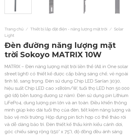
Trang chủ
/
Thiết bị lắp đặt điện - năng lượng mặt trời
/
Solar
Light
Đèn đường năng lượng mặt
trời Sokoyo MATRIX 10W
MATRIX – Đèn năng lượng mặt trời liền thể (All in One solar
street light) có thiết kế được cấp bằng sáng chế, vẻ ngoài
tinh tế, sang trọng. Đèn sử dụng Chip LED San’an 3030,
hiệu suất Chip LED cao >180lm/W, tuổi thọ LED hơn 50.000
giờ (độ bền tương đương 12 năm). Đèn sử dụng pin Lithium
LiFePo4, dung lượng pin lớn và an toàn. Điều khiển thông
minh giúp kéo dài tuổi thọ của đèn, tiết kiệm năng lượng và
bảo vệ môi trường. Hộp đựng pin tích hợp có thể tháo rời
và dễ dàng bảo trì. Đèn thiết kế thấu kính kiểu cánh dơi,
góc chiếu sáng rộng (150° x 75°), độ đồng đều ánh sáng