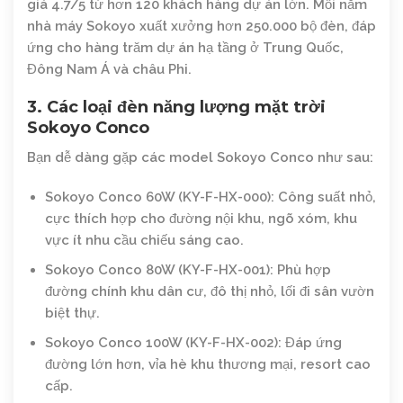
giá 4.7/5 từ hơn 120 khách hàng dự án lớn. Mỗi năm
nhà máy Sokoyo xuất xưởng hơn 250.000 bộ đèn, đáp
ứng cho hàng trăm dự án hạ tầng ở Trung Quốc,
Đông Nam Á và châu Phi.
3. Các loại đèn năng lượng mặt trời
Sokoyo Conco
Bạn dễ dàng gặp các model Sokoyo Conco như sau:
Sokoyo Conco 60W (KY-F-HX-000)
: Công suất nhỏ,
cực thích hợp cho đường nội khu, ngõ xóm, khu
vực ít nhu cầu chiếu sáng cao.
Sokoyo Conco 80W (KY-F-HX-001)
: Phù hợp
đường chính khu dân cư, đô thị nhỏ, lối đi sân vườn
biệt thự.
Sokoyo Conco 100W (KY-F-HX-002)
: Đáp ứng
đường lớn hơn, vỉa hè khu thương mại, resort cao
cấp.