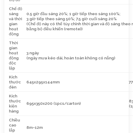
Chế độ
sáng
0.5 giờ đầu sáng 20%; 1 giờ tiếp theo sáng 100%;
và thời
3 giờ tiếp theo sáng 50%; 7.5 giờ cuối sáng 20%
gian
(Chế độ này có thể tùy chỉnh thời gian và độ sáng theo 
hoạt
bằng bộ điều khiển (remote))
động
Thời
gian
hoạt
3 ngày
động
(ngày mưa kéo dài, hoàn toàn không có nắng)
độc
lập
Kích
thước
645x295x144mm
7
đèn
Kích
thước
8
695x350x200 (1pcs/carton)
kiện
(1
hàng
Chiều
cao
8m~12m
lắp