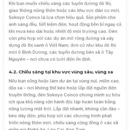
Khi bạn muốn chiếu sáng các tuyến đường đô thị,
giao thông nông thôn hoặc các khu vực dân cư mới,
Sokoyo Conco là lựa chọn hiệu quả. Sản phẩm cho
ánh sáng đều, tiết kiệm điện, hoạt động bền bỉ ngay cả
khi mưa kéo dài hoặc nhiệt độ môi trường cao. Đèn
còn phù hợp với các dự án mở rộng đường và xây
dựng đô thị xanh ở Việt Nam, đơn cử như khu đô thị
mới ở Bình Dương, các tuyến đường liên xã ở Tây
Nguyên – nơi chưa có lưới điện ổn định.
4.2. Chiếu sáng tại khu vực vùng sâu, vùng xa
Nếu bạn sống hoặc làm dự án tại vùng núi, miền cao,
đảo xa – nơi không thể kéo hoặc lắp đặt nguồn điện
truyền thống, đèn Sokoyo Conco chứng minh sự hữu
ích qua khả năng vận hành độc lập hoàn toàn bằng
năng lượng mặt trời. Lắp đặt nhanh, không cần đào –
kéo dây điện, phù hợp với các chương trình phát
triển nông thôn mới, chiếu sáng cộng đồng ở các xã
miền núi Nghệ An, Lào Cai, Kon Tum….