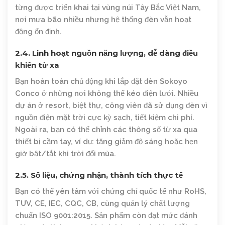
từng được triển khai tại vùng núi Tây Bắc Việt Nam,
nơi mưa bão nhiều nhưng hệ thống đèn vẫn hoạt
động ổn định.
2.4. Linh hoạt nguồn năng lượng, dễ dàng điều
khiển từ xa
Bạn hoàn toàn chủ động khi lắp đặt đèn Sokoyo
Conco ở những nơi không thể kéo điện lưới. Nhiều
dự án ở resort, biệt thự, công viên đã sử dụng đèn vì
nguồn điện mặt trời cực kỳ sạch, tiết kiệm chi phí.
Ngoài ra, bạn có thể chỉnh các thông số từ xa qua
thiết bị cầm tay, ví dụ: tăng giảm độ sáng hoặc hẹn
giờ bật/tắt khi trời đổi mùa.
2.5. Số liệu, chứng nhận, thành tích thực tế
Bạn có thể yên tâm với chứng chỉ quốc tế như RoHS,
TUV, CE, IEC, CQC, CB, cùng quản lý chất lượng
chuẩn ISO 9001:2015. Sản phẩm còn đạt mức đánh