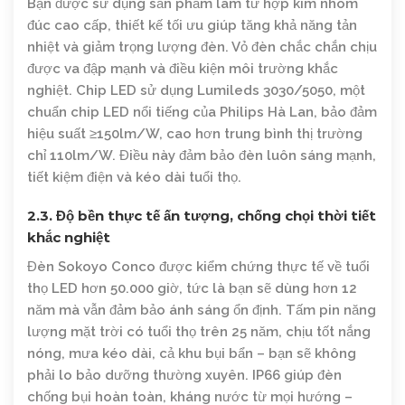
Bạn được sử dụng sản phẩm làm từ hợp kim nhôm
đúc cao cấp, thiết kế tối ưu giúp tăng khả năng tản
nhiệt và giảm trọng lượng đèn. Vỏ đèn chắc chắn chịu
được va đập mạnh và điều kiện môi trường khắc
nghiệt. Chip LED sử dụng Lumileds 3030/5050, một
chuẩn chip LED nổi tiếng của Philips Hà Lan, bảo đảm
hiệu suất ≥150lm/W, cao hơn trung bình thị trường
chỉ 110lm/W. Điều này đảm bảo đèn luôn sáng mạnh,
tiết kiệm điện và kéo dài tuổi thọ.
2.3. Độ bền thực tế ấn tượng, chống chọi thời tiết
khắc nghiệt
Đèn Sokoyo Conco được kiểm chứng thực tế về tuổi
thọ LED hơn 50.000 giờ, tức là bạn sẽ dùng hơn 12
năm mà vẫn đảm bảo ánh sáng ổn định. Tấm pin năng
lượng mặt trời có tuổi thọ trên 25 năm, chịu tốt nắng
nóng, mưa kéo dài, cả khu bụi bẩn – bạn sẽ không
phải lo bảo dưỡng thường xuyên. IP66 giúp đèn
chống bụi hoàn toàn, kháng nước từ mọi hướng –