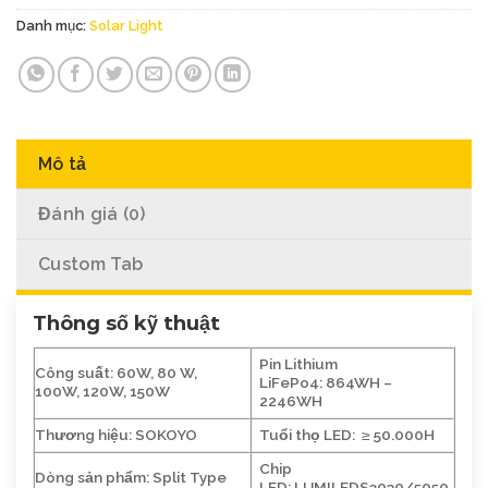
Danh mục:
Solar Light
Mô tả
Đánh giá (0)
Custom Tab
Thông số kỹ thuật
Pin Lithium
Công suất:
60W, 80 W,
LiFePo4:
864WH –
100W, 120W, 150W
2246WH
Thương hiệu:
SOKOYO
Tuổi thọ LED:
≥ 50.000H
Chip
Dòng sản phẩm:
Split Type
LED:
LUMILEDS3030/5050