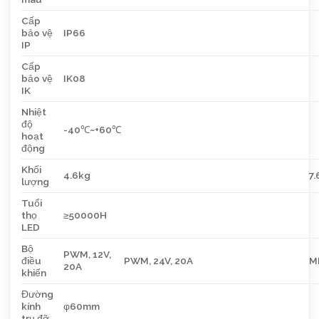
Cấp
bảo vệ
IP66
IP
Cấp
bảo vệ
IK08
IK
Nhiệt
độ
-40℃~+60℃
hoạt
động
Khối
4.6kg
7.
lượng
Tuổi
thọ
≥50000H
LED
Bộ
PWM, 12V,
điều
PWM, 24V, 20A
MP
20A
khiển
Đường
kính
φ60mm
trụ đỡ