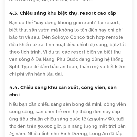
4.3. Chiếu sáng khu biệt thự, resort cao cấp
Bạn có thể “xây dựng không gian xanh” tại resort,
biệt thự, sân vườn mà không lo tốn điện hay chi phí
bảo trì về sau. Đèn Sokoyo Conco tích hợp remote
điều khiển từ xa, linh hoạt điều chỉnh độ sáng, bật/tắt
theo lịch trình. Ví dụ tại các resort biển và biệt thự
ven sông ở Đà Nẵng, Phú Quốc đang dùng hệ thống
Split Type để đảm bảo an toàn, thẩm mỹ và tiết kiệm
chi phí vận hành lâu dài.
4.4. Chiếu sáng khu sản xuất, công viên, sân
chơi
Nếu bạn cần chiếu sáng sân bóng đá mini, công viên
công cộng, sân chơi trẻ em, hệ thống đèn này đáp
ứng tiêu chuẩn chiếu sáng quốc tế (≥150lm/W), tuổi
thọ đèn trên 50.000 giờ, pin năng lượng mặt trời bền
25 năm. Nhiều tỉnh như Bình Dương, Long An đã lắp