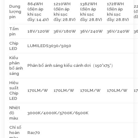
864WH
1210WH
1382WH
1728WH
Dung
2
(điện áp
(điện áp
(điện áp
(điện áp
lượng
(đ
khi sạc
khi sạc
khi sạc
khi sạc
pin
đầ
đầy: 14.4V)
đầy: 28.8V)
đầy: 28.8V)
đầy: 28.8V)
Tấm
18V/120W
36V/180W
36V/240W
36V/240W
3
pin
Chip
LUMILEDS3030/5050
LED
Kiểu
phân
Phân bố ánh sáng kiểu cánh dơi（150°x75°）
bố ánh
sáng
Hiệu
suất
170LM/W
170LM/W
170LM/W
170LM/W
1
Chip
LED
Nhiệt
độ
3000K/4000K/5700K/6500K
màu
Chỉ số
hoàn
Ra≥70
màu