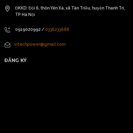
ĐKKD: Đội 6, thôn Yên Xá, xã Tân Triều, huyện Thanh Trì,
TP Hà Nội
0919020992
/
0336233688
vitechpower@gmail.com
ĐĂNG KÝ