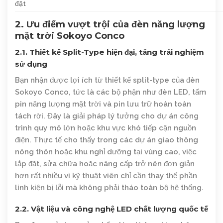
đặt
2. Ưu điểm vượt trội của đèn năng lượng
mặt trời Sokoyo Conco
2.1. Thiết kế Split-Type hiện đại, tăng trải nghiệm
sử dụng
Bạn nhận được lợi ích từ thiết kế split-type của đèn
Sokoyo Conco, tức là các bộ phận như đèn LED, tấm
pin năng lượng mặt trời và pin lưu trữ hoàn toàn
tách rời. Đây là giải pháp lý tưởng cho dự án công
trình quy mô lớn hoặc khu vực khó tiếp cận nguồn
điện. Thực tế cho thấy trong các dự án giao thông
nông thôn hoặc khu nghỉ dưỡng tại vùng cao, việc
lắp đặt, sửa chữa hoặc nâng cấp trở nên đơn giản
hơn rất nhiều vì kỹ thuật viên chỉ cần thay thế phần
linh kiện bị lỗi mà không phải tháo toàn bộ hệ thống.
2.2. Vật liệu và công nghệ LED chất lượng quốc tế