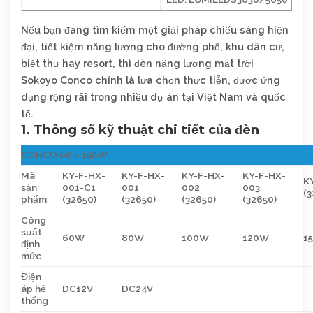
Nếu bạn đang tìm kiếm một giải pháp chiếu sáng hiện
đại, tiết kiệm năng lượng cho đường phố, khu dân cư,
biệt thự hay resort, thì đèn năng lượng mặt trời
Sokoyo Conco chính là lựa chọn thực tiễn, được ứng
dụng rộng rãi trong nhiều dự án tại Việt Nam và quốc
tế.
1. Thông số kỹ thuật chi tiết của đèn
CONCO 60 – 150W
Mã
KY-F-HX-
KY-F-HX-
KY-F-HX-
KY-F-HX-
K
sản
001-C1
001
002
003
(3
phẩm
(32650)
(32650)
(32650)
(32650)
Công
suất
60W
80W
100W
120W
1
định
mức
Điện
áp hệ
DC12V
DC24V
thống