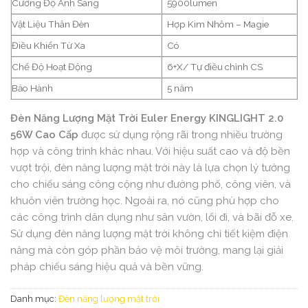
Cường Độ Ánh Sáng
5900lumen
Vật Liệu Thân Đèn
Hợp Kim Nhôm – Magie
Điều Khiển Từ Xa
Có
Chế Độ Hoạt Động
6+X/ Tự điều chỉnh CS
Bảo Hành
5 năm
Đèn Năng Lượng Mặt Trời Euler Energy KINGLIGHT 2.0
56W Cao Cấp
được sử dụng rộng rãi trong nhiều trường
hợp và công trình khác nhau. Với hiệu suất cao và độ bền
vượt trội, đèn năng lượng mặt trời này là lựa chọn lý tưởng
cho chiếu sáng công cộng như đường phố, công viên, và
khuôn viên trường học. Ngoài ra, nó cũng phù hợp cho
các công trình dân dụng như sân vườn, lối đi, và bãi đỗ xe.
Sử dụng đèn năng lượng mặt trời không chỉ tiết kiệm điện
năng mà còn góp phần bảo vệ môi trường, mang lại giải
pháp chiếu sáng hiệu quả và bền vững.
Danh mục:
Đèn năng lượng mặt trời