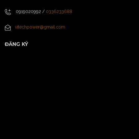
0919020992
/
0336233688
vitechpower@gmail.com
ĐĂNG KÝ