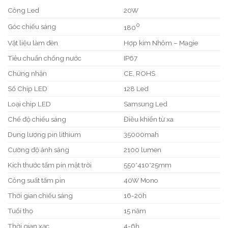
Công Led
20W
0
Góc chiếu sáng
180
Vật liệu làm đèn
Hợp kim Nhôm – Magie
Tiêu chuẩn chống nước
IP67
Chứng nhận
CE, ROHS
Số Chip LED
128 Led
Loại chip LED
Samsung Led
Chế độ chiếu sáng
Điều khiển từ xa
Dung lượng pin lithium
35000mah
Cường độ ánh sáng
2100 lumen
Kích thước tấm pin mặt trời
550*410*25mm
Công suất tấm pin
40W Mono
Thời gian chiếu sáng
16-20h
Tuổi thọ
15 năm
Thời gian xạc
4-6h