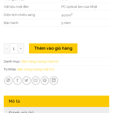
Vật liệu mặt đèn
PC optical len của Nhật
2
Diện tích chiếu sáng
400m
Bảo hành
5 năm
Đèn Năng Lượng Mặt Trời Grain Light 1.0A số lượng
Thêm vào giỏ hàng
Danh mục:
Đèn năng lượng mặt trời
Từ khóa:
Đèn năng lượng mặt trời
Mô tả
Đánh giá (0)