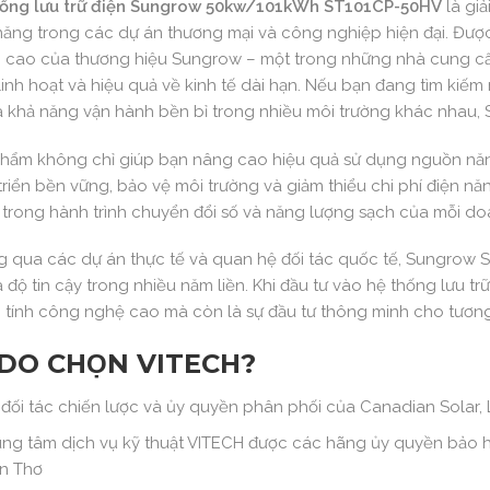
hống lưu trữ điện Sungrow 50kw/101kWh ST101CP-50HV
là giả
năng trong các dự án thương mại và công nghiệp hiện đại. Được
 cao của thương hiệu Sungrow – một trong những nhà cung cấ
 linh hoạt và hiệu quả về kinh tế dài hạn. Nếu bạn đang tìm kiếm 
à khả năng vận hành bền bỉ trong nhiều môi trường khác nhau, 
hẩm không chỉ giúp bạn nâng cao hiệu quả sử dụng nguồn năn
triển bền vững, bảo vệ môi trường và giảm thiểu chi phí điện nă
 trong hành trình chuyển đổi số và năng lượng sạch của mỗi d
 qua các dự án thực tế và quan hệ đối tác quốc tế, Sungrow 
và độ tin cậy trong nhiều năm liền. Khi đầu tư vào hệ thống lưu 
tính công nghệ cao mà còn là sự đầu tư thông minh cho tương
 DO CHỌN VITECH?
 đối tác chiến lược và ủy quyền phân phối của Canadian Solar,
ung tâm dịch vụ kỹ thuật VITECH được các hãng ủy quyền bảo hà
n Thơ