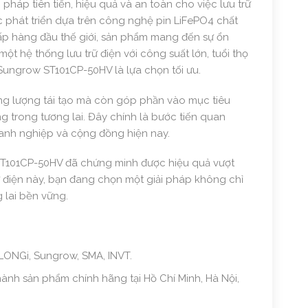
i pháp tiên tiến, hiệu quả và an toàn cho việc lưu trữ
 phát triển dựa trên công nghệ pin LiFePO4 chất
p hàng đầu thế giới, sản phẩm mang đến sự ổn
một hệ thống lưu trữ điện với công suất lớn, tuổi thọ
Sungrow ST101CP-50HV là lựa chọn tối ưu.
g lượng tái tạo mà còn góp phần vào mục tiêu
ng trong tương lai. Đây chính là bước tiến quan
oanh nghiệp và cộng đồng hiện nay.
ST101CP-50HV đã chứng minh được hiệu quả vượt
trữ điện này, bạn đang chọn một giải pháp không chỉ
 lai bền vững.
 LONGi, Sungrow, SMA, INVT.
nh sản phẩm chính hãng tại Hồ Chí Minh, Hà Nội,