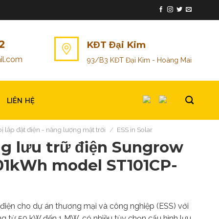
2
KĐT Đại Kim
il.com
93/B3 KĐT Đại Kim - Hoàng Mai
LIÊN HỆ
bị lắp đặt điện - năng lượng mặt trời
/
ESS in Solar
g lưu trữ điện Sungrow
01kWh model ST101CP-
ữ điện cho dự án thương mại và công nghiệp (ESS) với
ng từ 50 kW đến 1 MW, có nhiều tùy chọn cấu hình lưu