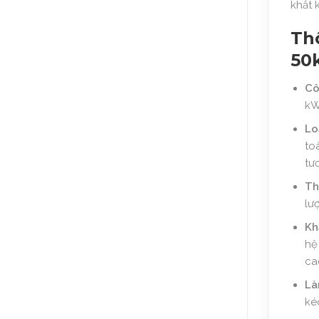
khắt 
Thô
50
Cô
kW
Lo
toà
tư
Th
lư
Kh
hệ
ca
Là
ké