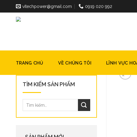
Skip
vitechpower@gmail.com
0919 020 992
to
content
TRANG CHỦ
VỀ CHÚNG TÔI
LĨNH VỰC H
TÌM KIẾM SẢN PHẨM
SẢN PHẨM MỚI