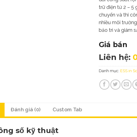
trữ điện từ 2 – 5 
chuyển và thi cô
nhiều môi trườn
bảo trì và giám s
Giá bán
Liên hệ:
Danh mục:
ESS in So
Đánh giá (0)
Custom Tab
ông số kỹ thuật