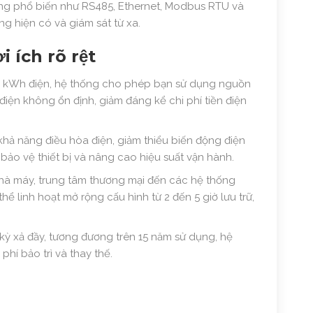
ng phổ biến như RS485, Ethernet, Modbus RTU và
g hiện có và giám sát từ xa.
 ích rõ rệt
00 kWh điện, hệ thống cho phép bạn sử dụng nguồn
iện không ổn định, giảm đáng kể chi phí tiền điện
hả năng điều hòa điện, giảm thiểu biến động điện
 bảo vệ thiết bị và nâng cao hiệu suất vận hành.
à máy, trung tâm thương mại đến các hệ thống
ể linh hoạt mở rộng cấu hình từ 2 đến 5 giờ lưu trữ,
kỳ xả đầy, tương đương trên 15 năm sử dụng, hệ
hí bảo trì và thay thế.