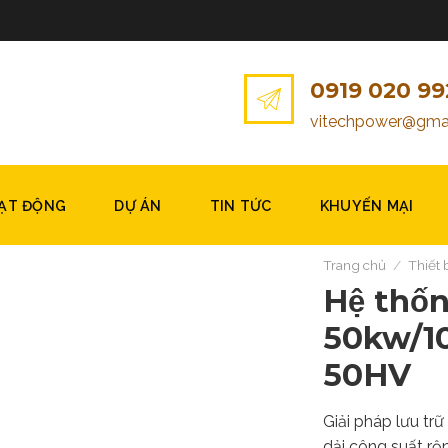
0919 020 99
vitechpower@gma
OẠT ĐỘNG
DỰ ÁN
TIN TỨC
KHUYẾN MẠI
Trang chủ
/
Thiết 
Hệ thốn
50kw/1
50HV
Giải pháp lưu tr
dải công suất rộ