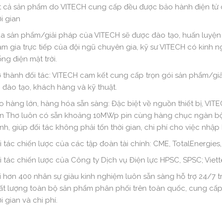
t cả sản phẩm do VITECH cung cấp đều được bảo hành điện tử c
i gian
a sản phẩm/giải pháp của VITECH sẽ được đào tạo, huấn luyện kiế
am gia trực tiếp của đội ngũ chuyên gia, kỹ sư VITECH có kinh ng
ng điện mặt trời.
ở thành đối tác: VITECH cam kết cung cấp trọn gói sản phẩm/giả
, đào tạo, khách hàng và kỹ thuật.
o hàng lớn, hàng hóa sẵn sàng: Đặc biệt về nguồn thiết bị, VITEC
n Thơ luôn có sẵn khoảng 10MWp pin cùng hàng chục ngàn bộ 
nh, giúp đối tác không phải tốn thời gian, chi phí cho việc nhập 
i tác chiến lược của các tập đoàn tài chính: CME, TotalEnergies,
i tác chiến lược của Công ty Dịch vụ Điện lực HPSC, SPSC; Viett
i hơn 400 nhân sự giàu kinh nghiệm luôn sẵn sàng hỗ trợ 24/7
ất lượng toàn bộ sản phẩm phân phối trên toàn quốc, cung cấp 
i gian và chi phí.