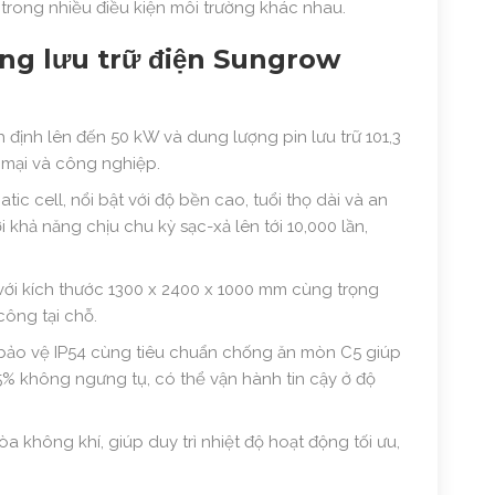
trong nhiều điều kiện môi trường khác nhau.
ống lưu trữ điện Sungrow
định lên đến 50 kW và dung lượng pin lưu trữ 101,3
 mại và công nghiệp.
ic cell, nổi bật với độ bền cao, tuổi thọ dài và an
i khả năng chịu chu kỳ sạc-xả lên tới 10,000 lần,
 với kích thước 1300 x 2400 x 1000 mm cùng trọng
ông tại chỗ.
ảo vệ IP54 cùng tiêu chuẩn chống ăn mòn C5 giúp
95% không ngưng tụ, có thể vận hành tin cậy ở độ
a không khí, giúp duy trì nhiệt độ hoạt động tối ưu,