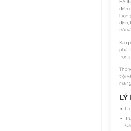
Hệ t
điện 
lượng
định,
dài v
Sản p
phát 
trọng
Thông
trội 
mang 
LÝ
Là
Tr
Cầ