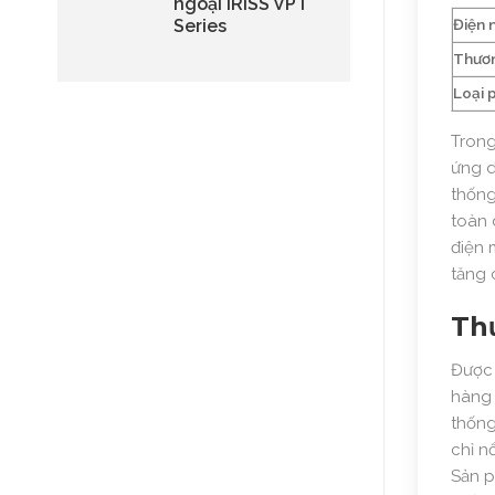
ngoại IRISS VPT
Series
Điện 
Thươn
Loại p
Trong
ứng d
thống
toàn 
điện 
tăng 
Th
Được 
hàng 
thống
chỉ n
Sản 