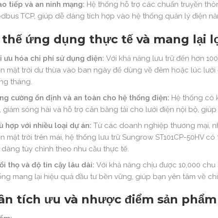
ao tiếp và an ninh mạng:
Hệ thống hỗ trợ các chuẩn truyền thô
dbus TCP, giúp dễ dàng tích hợp vào hệ thống quản lý điện năn
thế ứng dụng thực tế và mang lại lợi
i ưu hóa chi phí sử dụng điện:
Với khả năng lưu trữ đến hơn 1
ện mặt trời dư thừa vào ban ngày để dùng về đêm hoặc lúc lưới đ
ng tháng.
ng cường ổn định và an toàn cho hệ thống điện:
Hệ thống có k
, giảm sóng hài và hỗ trợ cân bằng tải cho lưới điện nội bộ, giúp
ù hợp với nhiều loại dự án:
Từ các doanh nghiệp thương mại, nh
ện mặt trời trên mái, hệ thống lưu trữ Sungrow ST101CP-50HV có th
 dàng tùy chỉnh theo nhu cầu thực tế.
ổi thọ và độ tin cậy lâu dài:
Với khả năng chịu được 10,000 chu 
ống mang lại hiệu quả đầu tư bền vững, giúp bạn yên tâm về chi p
ân tích ưu và nhược điểm sản phẩm