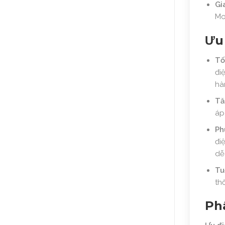
Gi
Mo
Ưu 
Tố
đi
hà
Tă
áp
Ph
đi
dễ
Tu
th
Ph