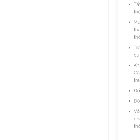
Tấ
thờ
Mu
th
thố
Tr
cụ
Kh
Cầ
tra
Đố
Đố
Vớ
ch
thờ