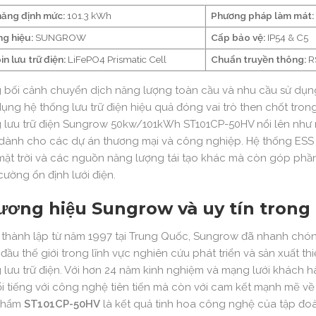
năng định mức:
101.3 kWh
Phương pháp làm mát:
g hiệu:
SUNGROW
Cấp bảo vệ:
IP54 & C5
in lưu trữ điện:
LiFePO4 Prismatic Cell
Chuẩn truyền thông:
RS
 bối cảnh chuyển dịch năng lượng toàn cầu và nhu cầu sử dụn
ụng hệ thống lưu trữ điện hiệu quả đóng vai trò then chốt trong
 lưu trữ điện Sungrow 50kw/101kWh ST101CP-50HV nổi lên như mộ
dành cho các dự án thương mại và công nghiệp. Hệ thống ESS 
mặt trời và các nguồn năng lượng tái tạo khác mà còn góp phần
cường ổn định lưới điện.
ương hiệu Sungrow và uy tín trong
thành lập từ năm 1997 tại Trung Quốc, Sungrow đã nhanh chóng
đầu thế giới trong lĩnh vực nghiên cứu phát triển và sản xuất th
 lưu trữ điện. Với hơn 24 năm kinh nghiệm và mạng lưới khách h
ổi tiếng với công nghệ tiên tiến mà còn với cam kết mạnh mẽ về 
phẩm
ST101CP-50HV
là kết quả tinh hoa công nghệ của tập đoà