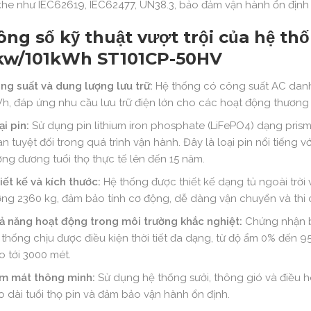
khe như IEC62619, IEC62477, UN38.3, bảo đảm vận hành ổn định 
ng số kỹ thuật vượt trội của hệ th
kw/101kWh ST101CP-50HV
ng suất và dung lượng lưu trữ:
Hệ thống có công suất AC danh 
h, đáp ứng nhu cầu lưu trữ điện lớn cho các hoạt động thương
ại pin:
Sử dụng pin lithium iron phosphate (LiFePO4) dạng prismat
n tuyệt đối trong quá trình vận hành. Đây là loại pin nổi tiếng vớ
ơng đương tuổi thọ thực tế lên đến 15 năm.
iết kế và kích thước:
Hệ thống được thiết kế dạng tủ ngoài trời
ợng 2360 kg, đảm bảo tính cơ động, dễ dàng vận chuyển và thi c
ả năng hoạt động trong môi trường khắc nghiệt:
Chứng nhận b
 thống chịu được điều kiện thời tiết đa dạng, từ độ ẩm 0% đến 
o tới 3000 mét.
m mát thông minh:
Sử dụng hệ thống sưởi, thông gió và điều hò
o dài tuổi thọ pin và đảm bảo vận hành ổn định.