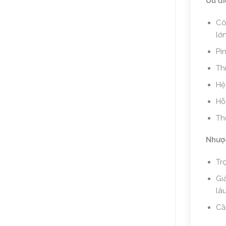
Ưu đ
Cô
lớn
Pi
Th
Hệ
Hỗ
Th
Nhượ
Tr
Gi
lâu
Cầ