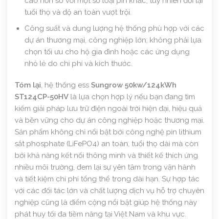
cao hơn so với một số loại pin khác, tuy nhiên đổi lại
tuổi thọ và độ an toàn vượt trội.
Công suất và dung lượng hệ thống phù hợp với các
dự án thương mại, công nghiệp lớn; không phải lựa
chọn tối ưu cho hộ gia đình hoặc các ứng dụng
nhỏ lẻ do chi phí và kích thước.
Tóm lại
, hệ thống ess
Sungrow 50kw/124kWh
ST124CP-50HV
là lựa chọn hợp lý nếu bạn đang tìm
kiếm giải pháp lưu trữ điện ngoài trời hiện đại, hiệu quả
và bền vững cho dự án công nghiệp hoặc thương mại.
Sản phẩm không chỉ nổi bật bởi công nghệ pin lithium
sắt phosphate (LiFePO4) an toàn, tuổi thọ dài mà còn
bởi khả năng kết nối thông minh và thiết kế thích ứng
nhiều môi trường, đem lại sự yên tâm trong vận hành
và tiết kiệm chi phí tổng thể trong dài hạn. Sự hợp tác
với các đối tác lớn và chất lượng dịch vụ hỗ trợ chuyên
nghiệp cũng là điểm cộng nổi bật giúp hệ thống này
phát huy tối đa tiềm năng tại Việt Nam và khu vực.