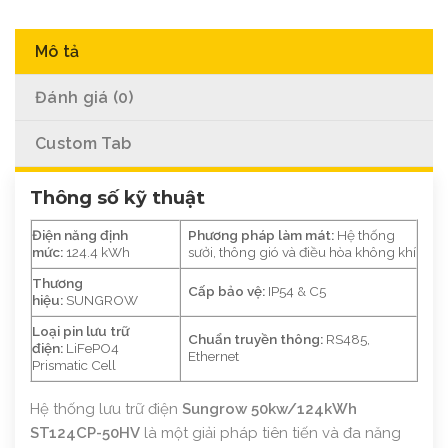
Mô tả
Đánh giá (0)
Custom Tab
Thông số kỹ thuật
Điện năng định
Phương pháp làm mát:
Hệ thống
mức:
124.4 kWh
sưởi, thông gió và điều hòa không khí
Thương
Cấp bảo vệ:
IP54 & C5
hiệu:
SUNGROW
Loại pin lưu trữ
Chuẩn truyền thông:
RS485,
điện:
LiFePO4
Ethernet
Prismatic Cell
Hệ thống lưu trữ điện
Sungrow 50kw/124kWh
ST124CP-50HV
là một giải pháp tiên tiến và đa năng