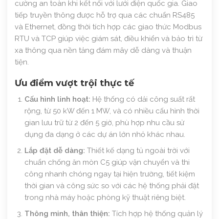
cường an toàn khi kết nối với lưới điện quốc gia. Giao
tiếp truyền thông được hỗ trợ qua các chuẩn RS485
và Ethernet, đồng thời tích hợp các giao thức Modbus
RTU và TCP giúp việc giám sát, điều khiển và bảo trì từ
xa thông qua nền tảng đám mây dễ dàng và thuận
tiện.
Ưu điểm vượt trội thực tế
Cấu hình linh hoạt:
Hệ thống có dải công suất rất
rộng, từ 50 kW đến 1 MW, và có nhiều cấu hình thời
gian lưu trữ từ 2 đến 5 giờ, phù hợp nhu cầu sử
dụng đa dạng ở các dự án lớn nhỏ khác nhau.
Lắp đặt dễ dàng:
Thiết kế dạng tủ ngoài trời với
chuẩn chống ăn mòn C5 giúp vận chuyển và thi
công nhanh chóng ngay tại hiện trường, tiết kiệm
thời gian và công sức so với các hệ thống phải đặt
trong nhà máy hoặc phòng kỹ thuật riêng biệt.
Thông minh, thân thiện:
Tích hợp hệ thống quản lý