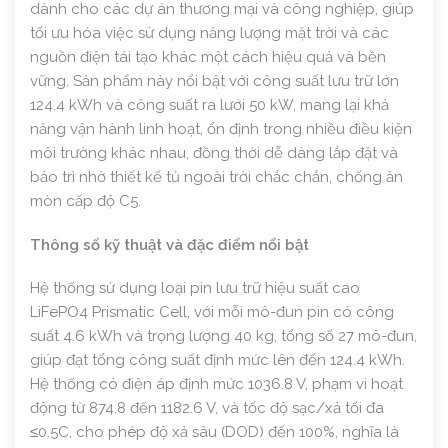
dành cho các dự án thương mại và công nghiệp, giúp
tối ưu hóa việc sử dụng năng lượng mặt trời và các
nguồn điện tái tạo khác một cách hiệu quả và bền
vững. Sản phẩm này nổi bật với công suất lưu trữ lớn
124.4 kWh và công suất ra lưới 50 kW, mang lại khả
năng vận hành linh hoạt, ổn định trong nhiều điều kiện
môi trường khác nhau, đồng thời dễ dàng lắp đặt và
bảo trì nhờ thiết kế tủ ngoài trời chắc chắn, chống ăn
mòn cấp độ C5.
Thông số kỹ thuật và đặc điểm nổi bật
Hệ thống sử dụng loại pin lưu trữ hiệu suất cao
LiFePO4 Prismatic Cell, với mỗi mô-đun pin có công
suất 4.6 kWh và trọng lượng 40 kg, tổng số 27 mô-đun,
giúp đạt tổng công suất định mức lên đến 124.4 kWh.
Hệ thống có điện áp định mức 1036.8 V, phạm vi hoạt
động từ 874.8 đến 1182.6 V, và tốc độ sạc/xả tối đa
≤0.5C, cho phép độ xả sâu (DOD) đến 100%, nghĩa là