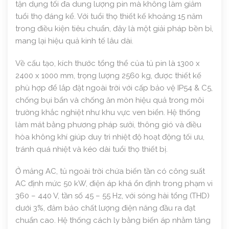
tận dụng tối đa dung lượng pin mà không làm giảm
tuổi thọ đáng kể. Với tuổi thọ thiết kế khoảng 15 năm
trong điều kiện tiêu chuẩn, đây là một giải pháp bền bỉ,
mang lại hiệu quả kinh tế lâu dài.
Về cấu tạo, kích thước tổng thể của tủ pin là 1300 x
2400 x 1000 mm, trọng lượng 2560 kg, được thiết kế
phù hợp để lắp đặt ngoài trời với cấp bảo vệ IP54 & C5,
chống bụi bẩn và chống ăn mòn hiệu quả trong môi
trường khắc nghiệt như khu vực ven biển. Hệ thống
làm mát bằng phương pháp sưởi, thông gió và điều
hòa không khí giúp duy trì nhiệt độ hoạt động tối ưu,
tránh quá nhiệt và kéo dài tuổi thọ thiết bị.
Ở mảng AC, tủ ngoài trời chứa biến tần có công suất
AC định mức 50 kW, điện áp khá ổn định trong phạm vi
360 – 440 V, tần số 45 – 55 Hz, với sóng hài tổng (THD)
dưới 3%, đảm bảo chất lượng điện năng đầu ra đạt
chuẩn cao. Hệ thống cách ly bằng biến áp nhằm tăng