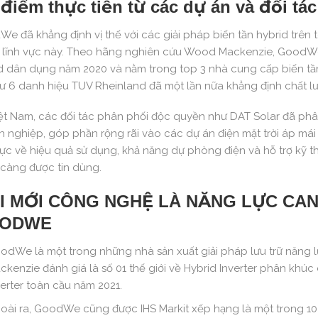
điểm thực tiễn từ các dự án và đối tác
e đã khẳng định vị thế với các giải pháp biến tần hybrid trên 
 lĩnh vực này. Theo hãng nghiên cứu Wood Mackenzie, GoodWe gi
d dân dụng năm 2020 và nằm trong top 3 nhà cung cấp biến tần
hư 6 danh hiệu TUV Rheinland đã một lần nữa khẳng định chất 
iệt Nam, các đối tác phân phối độc quyền như DAT Solar đã p
 nghiệp, góp phần rộng rãi vào các dự án điện mặt trời áp má
cực về hiệu quả sử dụng, khả năng dự phòng điện và hỗ trợ kỹ
càng được tin dùng.
I MỚI CÔNG NGHỆ LÀ NĂNG LỰC CAN
ODWE
odWe là một trong những nhà sản xuất giải pháp lưu trữ năng l
ckenzie đánh giá là số 01 thế giới về Hybrid Inverter phân kh
verter toàn cầu năm 2021.
oài ra, GoodWe cũng được IHS Markit xếp hạng là một trong 10