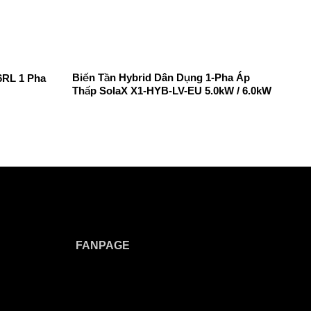
Biến Tần Hybrid Dân Dụng 1-Pha Áp
Hybr
6RL 1 Pha
Thấp SolaX X1-HYB-LV-EU 5.0kW / 6.0kW
5kW 
FANPAGE