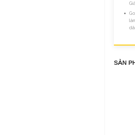
Gi
Go
là
dâ
SẢN P