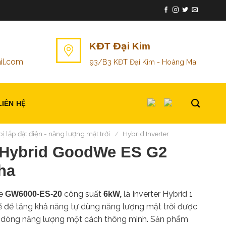
KĐT Đại Kim
il.com
93/B3 KĐT Đại Kim - Hoàng Mai
LIÊN HỆ
bị lắp đặt điện - năng lượng mặt trời
/
Hybrid Inverter
r Hybrid GoodWe ES G2
ha
We
công suất
là Inverter Hybrid 1
GW6000-ES-20
6kW,
ế để tăng khả năng tự dùng năng lượng mặt trời được
át dòng năng lượng một cách thông minh. Sản phẩm