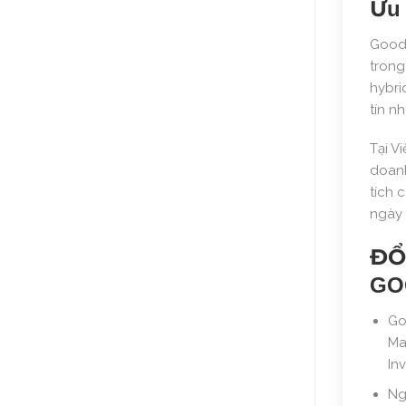
Ưu 
GoodW
trong
hybri
tín n
Tại V
doanh
tích 
ngày 
ĐỔ
GO
Go
Ma
In
Ng