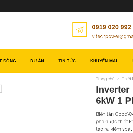
0919 020 992
vitechpower@gma
ẠT ĐỘNG
DỰ ÁN
TIN TỨC
KHUYẾN MẠI
Trang chủ
/
Thiết 
Inverte
6kW 1 P
Biến tần Good
pha được thiết k
tạo ra, kiểm so