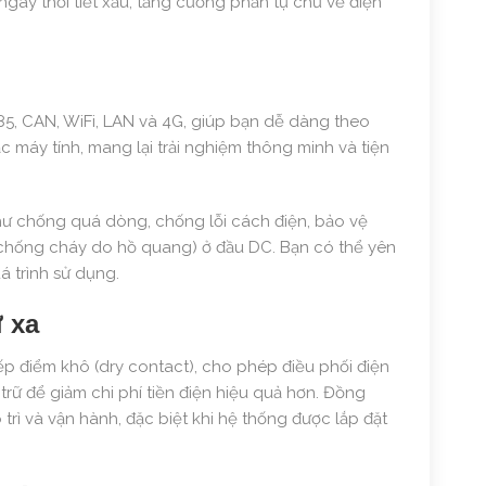
 ngày thời tiết xấu, tăng cường phần tự chủ về điện
5, CAN, WiFi, LAN và 4G, giúp bạn dễ dàng theo
c máy tính, mang lại trải nghiệm thông minh và tiện
như chống quá dòng, chống lỗi cách điện, bảo vệ
ệ chống cháy do hồ quang) ở đầu DC. Bạn có thể yên
á trình sử dụng.
ừ xa
p điểm khô (dry contact), cho phép điều phối điện
 trữ để giảm chi phí tiền điện hiệu quả hơn. Đồng
ảo trì và vận hành, đặc biệt khi hệ thống được lắp đặt