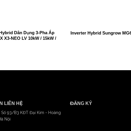
Hybrid Dân Dụng 3-Pha Áp
Inverter Hybrid Sungrow MG
X X3-NEO LV 10kW / 15kW /
N LIÊN HỆ
ĐĂNG KÝ
 Số 93/B3 KĐT Đại Kim - Hoàng
Hà Nội