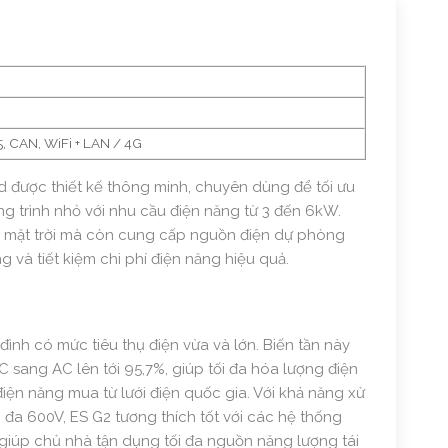
 CAN, WiFi + LAN / 4G
d được thiết kế thông minh, chuyên dùng để tối ưu
g trình nhỏ với nhu cầu điện năng từ 3 đến 6kW.
g mặt trời mà còn cung cấp nguồn điện dự phòng
 và tiết kiệm chi phí điện năng hiệu quả.
nh có mức tiêu thụ điện vừa và lớn. Biến tần này
DC sang AC lên tới 95,7%, giúp tối đa hóa lượng điện
điện năng mua từ lưới điện quốc gia. Với khả năng xử
 đa 600V, ES G2 tương thích tốt với các hệ thống
, giúp chủ nhà tận dụng tối đa nguồn năng lượng tái