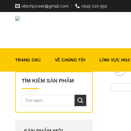
Skip
vitechpower@gmail.com
0919 020 992
to
content
TRANG CHỦ
VỀ CHÚNG TÔI
LĨNH VỰC HO
TÌM KIẾM SẢN PHẨM