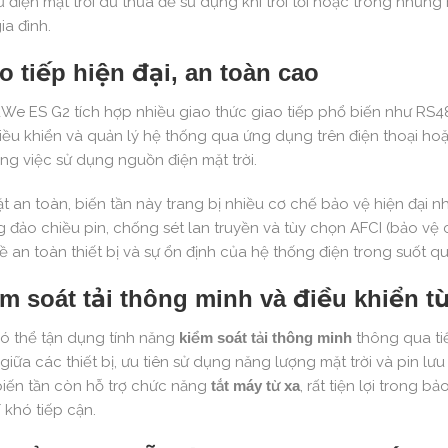
rữ điện mặt trời dư thừa để sử dụng khi trời tối hoặc trong những
ia đình.
o tiếp hiện đại, an toàn cao
e ES G2 tích hợp nhiều giao thức giao tiếp phổ biến như RS48
điều khiển và quản lý hệ thống qua ứng dụng trên điện thoại hoặ
rong việc sử dụng nguồn điện mặt trời.
t an toàn, biến tần này trang bị nhiều cơ chế bảo vệ hiện đại 
 đảo chiều pin, chống sét lan truyền và tùy chọn AFCI (bảo v
ề an toàn thiết bị và sự ổn định của hệ thống điện trong suốt qu
m soát tải thông minh và điều khiển t
ó thể tận dụng tính năng
kiểm soát tải thông minh
thông qua tiế
giữa các thiết bị, ưu tiên sử dụng năng lượng mặt trời và pin lưu
 biến tần còn hỗ trợ chức năng
tắt máy từ xa
, rất tiện lợi trong b
rí khó tiếp cận.