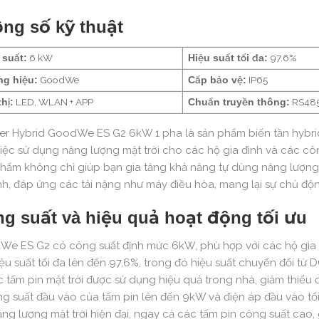
ng số kỹ thuật
6 kW
97.6%
suất:
Hiệu suất tối đa:
GoodWe
IP65
g hiệu:
Cấp bảo vệ:
LED, WLAN + APP
RS485,
hị:
Chuẩn truyền thông:
ter Hybrid GoodWe ES G2 6kW 1 pha là sản phẩm biến tần hybri
iệc sử dụng năng lượng mặt trời cho các hộ gia đình và các côn
hẩm không chỉ giúp bạn gia tăng khả năng tự dùng năng lượn
nh, đáp ứng các tải nặng như máy điều hòa, mang lại sự chủ động
g suất và hiệu quả hoạt động tối ưu
e ES G2 có công suất định mức 6kW, phù hợp với các hộ gia đì
iệu suất tối đa lên đến 97,6%, trong đó hiệu suất chuyển đổi từ 
c tấm pin mặt trời được sử dụng hiệu quả trong nhà, giảm thiểu 
ng suất đầu vào của tấm pin lên đến 9kW và điện áp đầu vào tối
ăng lượng mặt trời hiện đại, ngay cả các tấm pin công suất cao