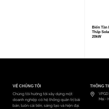
Series
Biến Tần Hybrid Dân Dụng 1-Pha Áp
Biến Tần 
Thấp SolaX X1-Lite-LV 8kW / 10kW / 12kW
Thấp Sola
20kW
VỀ CHÚNG TÔI
THÔNG TI
Chúng tôi hướng tới xây dựng một
VPGD:
Mai - 
doanh nghiệp có hệ thống quản trị bài
bản, luôn cải tiến, sáng tạo và hiện đại.