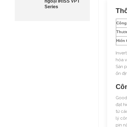
ngoại IRISS VPT
Series
Thô
Công 
Thươn
Hiển t
Inver
hóa v
Sản p
ổn đị
Côn
GoodW
đạt h
từ cá
lý cô
pin n