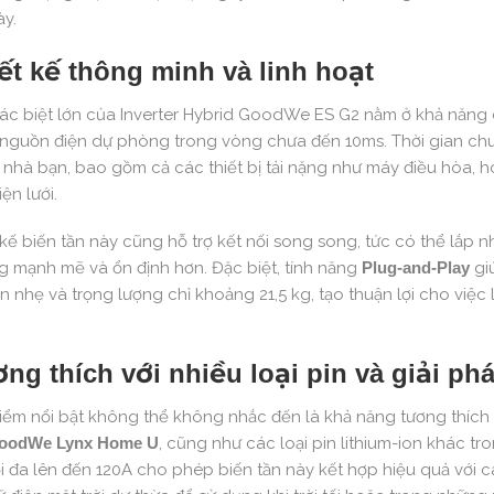
ày.
ết kế thông minh và linh hoạt
ác biệt lớn của Inverter Hybrid GoodWe ES G2 nằm ở khả năng 
nguồn điện dự phòng trong vòng chưa đến 10ms. Thời gian chuy
 nhà bạn, bao gồm cả các thiết bị tải nặng như máy điều hòa, h
ện lưới.
 kế biến tần này cũng hỗ trợ kết nối song song, tức có thể lắp
 mạnh mẽ và ổn định hơn. Đặc biệt, tính năng
Plug-and-Play
giú
n nhẹ và trọng lượng chỉ khoảng 21,5 kg, tạo thuận lợi cho việc
ng thích với nhiều loại pin và giải ph
iểm nổi bật không thể không nhắc đến là khả năng tương thích v
oodWe Lynx Home U
, cũng như các loại pin lithium-ion khác tr
ối đa lên đến 120A cho phép biến tần này kết hợp hiệu quả với c