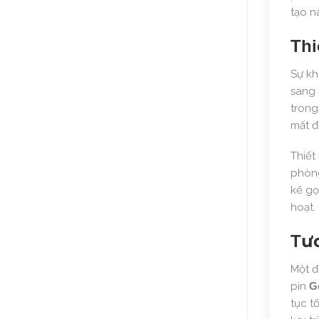
tạo n
Thi
Sự kh
sang 
trong
mất đi
Thiết
phòng
kế gọ
hoạt.
Tươ
Một đ
pin
G
tục t