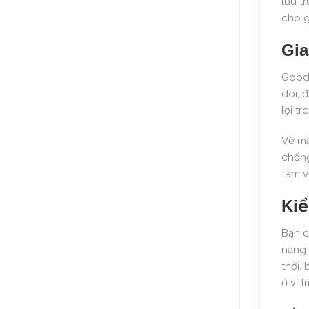
lưu t
cho g
Gia
GoodW
dõi, 
lợi t
Về mặ
chống
tâm v
Kiể
Bạn c
năng 
thời,
ở vị t