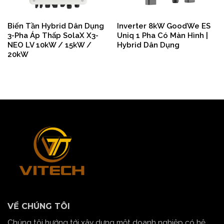
Biến Tần Hybrid Dân Dụng
Inverter 8kW GoodWe ES
3-Pha Áp Thấp SolaX X3-
Uniq 1 Pha Có Màn Hình |
NEO LV 10kW / 15kW /
Hybrid Dân Dụng
20kW
VỀ CHÚNG TÔI
Chúng tôi hướng tới xây dựng một doanh nghiệp có hệ