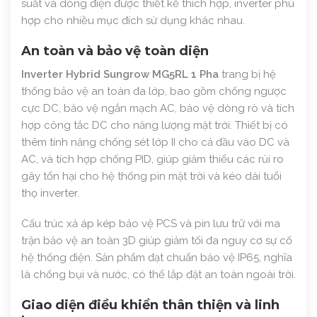
suất và dòng điện được thiết kế thích hợp, inverter phù
hợp cho nhiều mục đích sử dụng khác nhau.
An toàn và bảo vệ toàn diện
Inverter Hybrid Sungrow MG5RL 1 Pha
trang bị hệ
thống bảo vệ an toàn đa lớp, bao gồm chống ngược
cực DC, bảo vệ ngắn mạch AC, bảo vệ dòng rò và tích
hợp công tắc DC cho năng lượng mặt trời. Thiết bị có
thêm tính năng chống sét lớp II cho cả đầu vào DC và
AC, và tích hợp chống PID, giúp giảm thiểu các rủi ro
gây tổn hại cho hệ thống pin mặt trời và kéo dài tuổi
thọ inverter.
Cấu trúc xả áp kép bảo vệ PCS và pin lưu trữ với ma
trận bảo vệ an toàn 3D giúp giảm tối đa nguy cơ sự cố
hệ thống điện. Sản phẩm đạt chuẩn bảo vệ IP65, nghĩa
là chống bụi và nước, có thể lắp đặt an toàn ngoài trời.
Giao diện điều khiển thân thiện và linh