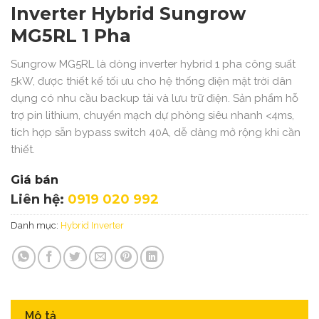
Inverter Hybrid Sungrow
MG5RL 1 Pha
Sungrow MG5RL là dòng inverter hybrid 1 pha công suất
5kW, được thiết kế tối ưu cho hệ thống điện mặt trời dân
dụng có nhu cầu backup tải và lưu trữ điện. Sản phẩm hỗ
trợ pin lithium, chuyển mạch dự phòng siêu nhanh <4ms,
tích hợp sẵn bypass switch 40A, dễ dàng mở rộng khi cần
thiết.
Giá bán
Liên hệ:
0919 020 992
Danh mục:
Hybrid Inverter
Mô tả