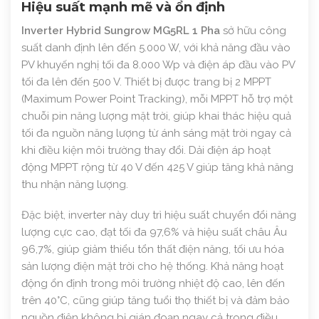
Hiệu suất mạnh mẽ và ổn định
Inverter Hybrid Sungrow MG5RL 1 Pha
sở hữu công
suất danh định lên đến 5.000 W, với khả năng đầu vào
PV khuyến nghị tối đa 8.000 Wp và điện áp đầu vào PV
tối đa lên đến 500 V. Thiết bị được trang bị 2 MPPT
(Maximum Power Point Tracking), mỗi MPPT hỗ trợ một
chuỗi pin năng lượng mặt trời, giúp khai thác hiệu quả
tối đa nguồn năng lượng từ ánh sáng mặt trời ngay cả
khi điều kiện môi trường thay đổi. Dải điện áp hoạt
động MPPT rộng từ 40 V đến 425 V giúp tăng khả năng
thu nhận năng lượng.
Đặc biệt, inverter này duy trì hiệu suất chuyển đổi năng
lượng cực cao, đạt tối đa 97,6% và hiệu suất châu Âu
96,7%, giúp giảm thiểu tổn thất điện năng, tối ưu hóa
sản lượng điện mặt trời cho hệ thống. Khả năng hoạt
động ổn định trong môi trường nhiệt độ cao, lên đến
trên 40°C, cũng giúp tăng tuổi thọ thiết bị và đảm bảo
nguồn điện không bị gián đoạn ngay cả trong điều