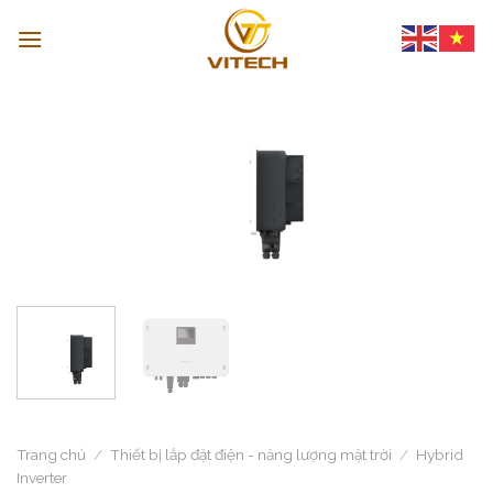
Skip
to
content
Trang chủ
/
Thiết bị lắp đặt điện - năng lượng mặt trời
/
Hybrid
Inverter