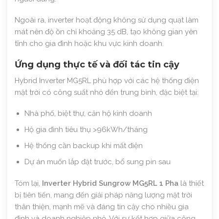
Ngoài ra, inverter hoạt động không sử dụng quạt làm
mát nên độ ồn chỉ khoảng 35 dB, tạo không gian yên
tĩnh cho gia đình hoặc khu vực kinh doanh.
Ứng dụng thực tế và đối tác tin cậy
Hybrid Inverter MG5RL phù hợp với các hệ thống điện
mặt trời có công suất nhỏ đến trung bình, đặc biệt tại:
Nhà phố, biệt thự, căn hộ kinh doanh
Hộ gia đình tiêu thụ >96kWh/tháng
Hệ thống cần backup khi mất điện
Dự án muốn lắp đặt trước, bổ sung pin sau
Tóm lại,
Inverter Hybrid Sungrow MG5RL 1 Pha
là thiết
bị tiên tiến, mang đến giải pháp năng lượng mặt trời
thân thiện, mạnh mẽ và đáng tin cậy cho nhiều gia
đình và doanh nghiệp nhỏ. Với sự kết hợp giữa công