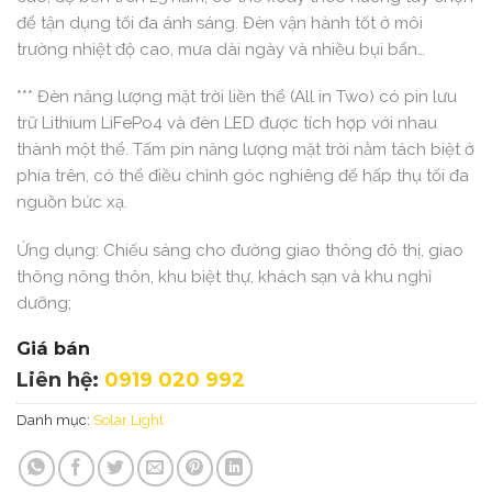
để tận dụng tối đa ánh sáng. Đèn vận hành tốt ở môi
trường nhiệt độ cao, mưa dài ngày và nhiều bụi bẩn…
*** Đèn năng lượng mặt trời liền thể (All in Two) có pin lưu
trữ Lithium LiFePo4 và đèn LED được tích hợp với nhau
thành một thể. Tấm pin năng lượng mặt trời nằm tách biệt ở
phía trên, có thể điều chỉnh góc nghiêng để hấp thụ tối đa
nguồn bức xạ.
Ứng dụng: Chiếu sáng cho đường giao thông đô thị, giao
thông nông thôn, khu biệt thự, khách sạn và khu nghỉ
dưỡng;
Giá bán
Liên hệ:
0919 020 992
Danh mục:
Solar Light