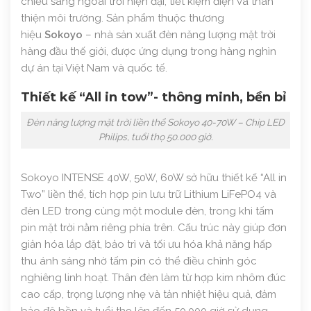
chiếu sáng ngoài trời hiện đại, tiết kiệm điện và thân
thiện môi trường. Sản phẩm thuộc thương
hiệu
Sokoyo
– nhà sản xuất đèn năng lượng mặt trời
hàng đầu thế giới, được ứng dụng trong hàng nghìn
dự án tại Việt Nam và quốc tế.
Thiết kế “All in tow”- thông minh, bền bỉ
Đèn năng lượng mặt trời liền thể Sokoyo 40-70W – Chip LED
Philips, tuổi thọ 50.000 giờ.
Sokoyo INTENSE 40W, 50W, 60W sở hữu thiết kế “All in
Two” liền thể, tích hợp pin lưu trữ Lithium LiFePO4 và
đèn LED trong cùng một module đèn, trong khi tấm
pin mặt trời nằm riêng phía trên. Cấu trúc này giúp đơn
giản hóa lắp đặt, bảo trì và tối ưu hóa khả năng hấp
thu ánh sáng nhờ tấm pin có thể điều chỉnh góc
nghiêng linh hoạt. Thân đèn làm từ hợp kim nhôm đúc
cao cấp, trọng lượng nhẹ và tản nhiệt hiệu quả, đảm
bảo độ bền và tuổi thọ lên đến 50.000 giờ sử dụng