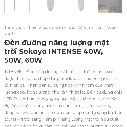
Trang chủ
/
Thiết bị lắp đặt điện - năng lượng mặt trời
/
Solar
Light
Đèn đường năng lượng mặt
trời Sokoyo INTENSE 40W,
50W, 60W
INTENSE – Đèn năng lượng mặt trời liền thể (All in Two)
được thiết kế tích hợp dạng module, sở hữu vẻ ngoài tinh
tế, hiện đại. Thân đèn sử dụng hợp kim nhôm đúc chất
lượng cao, trọng lượng nhẹ, tản nhiệt tốt. Đèn sử dụng chip
LED Philips Lumileds 3030/5050, hiệu suất cao 170lm/W.
Bộ điều khiển thông minh có chức năng giám sát hoạt
động và kéo dài tuổi thọ của đèn. Giúp đèn tự sáng khi trời
tối, tắt khi trời sáng. Tấm pin năng lượng mặt trời hiệu suất
cao, độ bền trên 25 năm, có thể xoay theo hướng tùy chọn