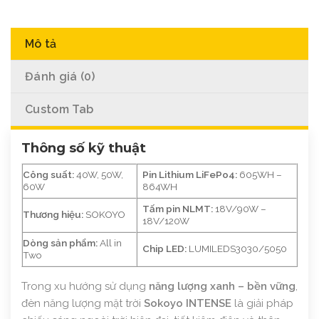
Mô tả
Đánh giá (0)
Custom Tab
Thông số kỹ thuật
Công suất:
40W, 50W,
Pin Lithium LiFePo4:
605WH –
60W
864WH
Tấm pin NLMT:
18V/90W –
Thương hiệu:
SOKOYO
18V/120W
Dòng sản phẩm:
All in
Chip LED:
LUMILEDS3030/5050
Two
Trong xu hướng sử dụng
năng lượng xanh – bền vững
,
đèn năng lượng mặt trời
Sokoyo INTENSE
là giải pháp