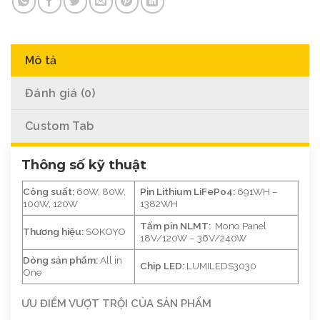
Mô tả
Đánh giá (0)
Custom Tab
Thông số kỹ thuật
Công suất:
60W, 80W,
Pin Lithium LiFePo4:
691WH –
100W, 120W
1382WH
Tấm pin NLMT:
Mono Panel
Thương hiệu:
SOKOYO
18V/120W – 36V/240W
Dòng sản phẩm:
All in
Chip LED:
LUMILEDS3030
One
ƯU ĐIỂM VƯỢT TRỘI CỦA SẢN PHẨM