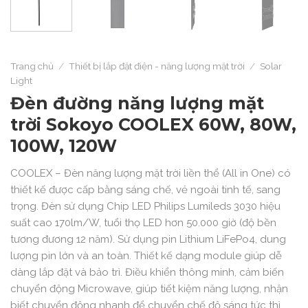
Trang chủ
/
Thiết bị lắp đặt điện - năng lượng mặt trời
/
Solar
Light
Đèn đường năng lượng mặt
trời Sokoyo COOLEX 60W, 80W,
100W, 120W
COOLEX – Đèn năng lượng mặt trời liền thể (All in One) có
thiết kế được cấp bằng sáng chế, vẻ ngoài tinh tế, sang
trọng. Đèn sử dụng Chip LED Philips Lumileds 3030 hiệu
suất cao 170lm/W, tuổi thọ LED hơn 50.000 giờ (độ bền
tương đương 12 năm). Sử dụng pin Lithium LiFePo4, dung
lượng pin lớn và an toàn. Thiết kế dạng module giúp dễ
dàng lắp đặt và bảo trì. Điều khiển thông minh, cảm biến
chuyển động Microwave, giúp tiết kiệm năng lượng, nhận
biết chuyển động nhanh để chuyển chế độ sáng tức thì.