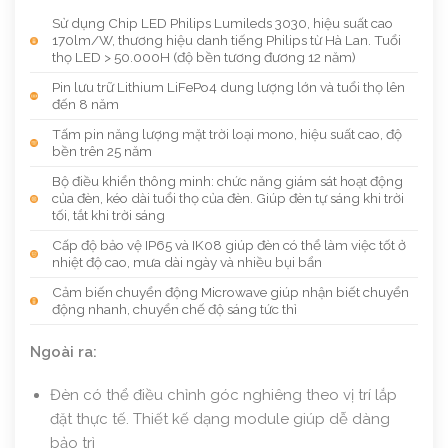
Sử dụng Chip LED Philips Lumileds 3030, hiệu suất cao
170lm/W, thương hiệu danh tiếng Philips từ Hà Lan. Tuổi
thọ LED > 50.000H (độ bền tương đương 12 năm)
Pin lưu trữ Lithium LiFePo4 dung lượng lớn và tuổi thọ lên
đến 8 năm
Tấm pin năng lượng mặt trời loại mono, hiệu suất cao, độ
bền trên 25 năm
Bộ điều khiển thông minh: chức năng giám sát hoạt động
của đèn, kéo dài tuổi thọ của đèn. Giúp đèn tự sáng khi trời
tối, tắt khi trời sáng
Cấp độ bảo vệ IP65 và IK08 giúp đèn có thể làm việc tốt ở
nhiệt độ cao, mưa dài ngày và nhiều bụi bẩn
Cảm biến chuyển động Microwave giúp nhận biết chuyển
động nhanh, chuyển chế độ sáng tức thì
Ngoài ra:
Đèn có thể điều chỉnh góc nghiêng theo vị trí lắp
đặt thực tế. Thiết kế dạng module giúp dễ dàng
bảo trì